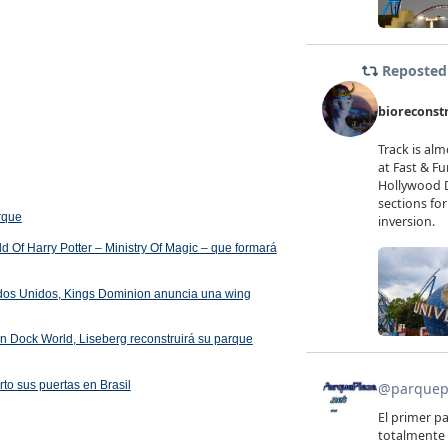
arque
 Of Harry Potter – Ministry Of Magic – que formará
ados Unidos, Kings Dominion anuncia una wing
 en Dock World, Liseberg reconstruirá su parque
rto sus puertas en Brasil