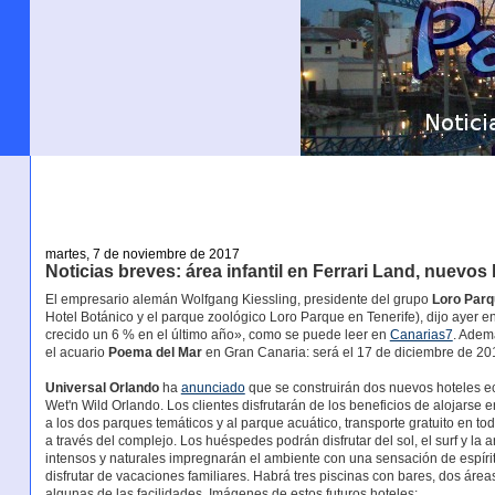
martes, 7 de noviembre de 2017
Noticias breves: área infantil en Ferrari Land, nuevos
El empresario alemán Wolfgang Kiessling, presidente del grupo
Loro Par
Hotel Botánico y el parque zoológico Loro Parque en Tenerife), dijo ayer 
crecido un 6 % en el último año», como se puede leer en
Canarias7
. Adem
el acuario
Poema del Mar
en Gran Canaria: será el 17 de diciembre de 20
Universal Orlando
ha
anunciado
que se construirán dos nuevos hoteles ec
Wet'n Wild Orlando. Los clientes disfrutarán de los beneficios de alojarse 
a los dos parques temáticos y al parque acuático, transporte gratuito en tod
a través del complejo. Los huéspedes podrán disfrutar del sol, el surf y la
intensos y naturales impregnarán el ambiente con una sensación de espíritu l
disfrutar de vacaciones familiares. Habrá tres piscinas con bares, dos áre
algunas de las facilidades. Imágenes de estos futuros hoteles: