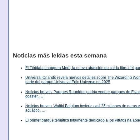
Noticias más leídas esta semana
El Tibidabo inaugura Merlí, la nueva atracción de caída libre del p
Universal Orlando revela nuevos detalles sobre The Wizarding World
parte del parque Universal Epic Universe en 2025
Noticias breves: Parques Reunidos podría vender parques de Est
coaster, …
Noticias breves: Walibi Belgium invierte casi 35 millones de euros
acuático, …
El primer parque temático totalmente dedicado a los Pitufos ha abie