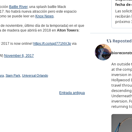
acción
Battle River
, una splash battle Mack
7. No habrá nueva atracción pero este espacio
, como se puede leer en
Knox News
.
 de noviembre, último día de la temporada) en el que
sa de madera que abrirá en 2018 en
Alton Towers
:
2017 is now online!
https://t.co/sqd771NVJp
via
W)
November 6, 2017
ura
,
Siam Park
,
Universal Orlando
Entrada antigua