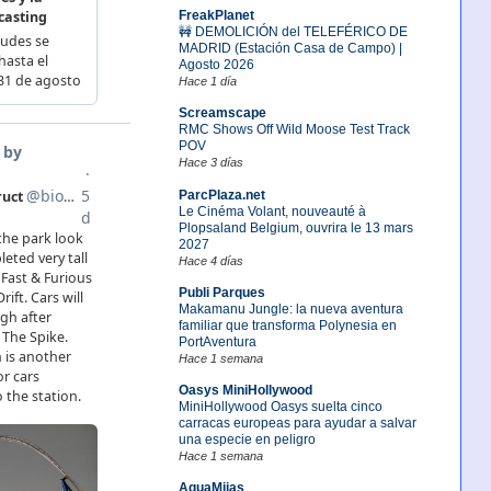
FreakPlanet
🚧 DEMOLICIÓN del TELEFÉRICO DE
MADRID (Estación Casa de Campo) |
Agosto 2026
Hace 1 día
Screamscape
RMC Shows Off Wild Moose Test Track
POV
Hace 3 días
ParcPlaza.net
Le Cinéma Volant, nouveauté à
Plopsaland Belgium, ouvrira le 13 mars
2027
Hace 4 días
Publi Parques
Makamanu Jungle: la nueva aventura
familiar que transforma Polynesia en
PortAventura
Hace 1 semana
Oasys MiniHollywood
MiniHollywood Oasys suelta cinco
carracas europeas para ayudar a salvar
una especie en peligro
Hace 1 semana
AquaMijas