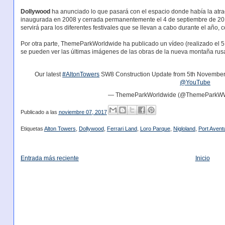
Dollywood
ha anunciado lo que pasará con el espacio donde había la atr
inaugurada en 2008 y cerrada permanentemente el 4 de septiembre de 201
servirá para los diferentes festivales que se llevan a cabo durante el año
Por otra parte, ThemeParkWorldwide ha publicado un vídeo (realizado el 5
se pueden ver las últimas imágenes de las obras de la nueva montaña ru
Our latest
#AltonTowers
SW8 Construction Update from 5th November 
@YouTube
— ThemeParkWorldwide (@ThemeParkW
Publicado a las
noviembre 07, 2017
Etiquetas
Alton Towers
,
Dollywood
,
Ferrari Land
,
Loro Parque
,
Nigloland
,
Port Avent
Entrada más reciente
Inicio