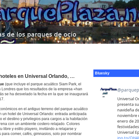
Bluesky
 hoteles en Universal Orlando, …
que
(que incluye el parque acuático Siam Park, el
en Londres que los resultados de la empresa «han
ás se ha desvelado la fecha en la que se inaugurará
17.
onómicos en el antiguo terreno del parque acuático
en un hotel de Universal Orlando: entrada anticipada
o el destino y privilegios para cargos a la habitación
 arena con un ambiente costero relajado. Colores
ibre y estilo playero, invitándo a relajarse y
as para comer, cafés, gimnasios, solo por nombrar