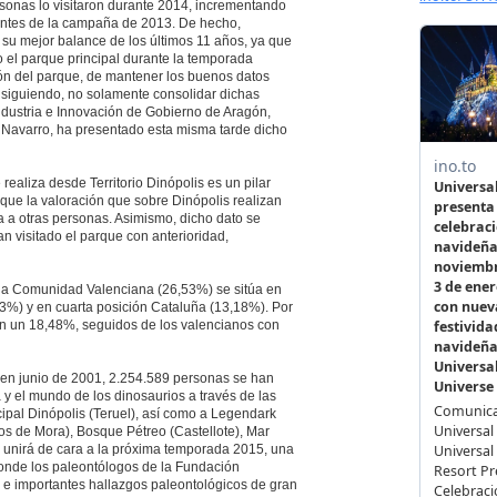
onas lo visitaron durante 2014, incrementando
tantes de la campaña de 2013. De hecho,
 su mejor balance de los últimos 11 años, ya que
 el parque principal durante la temporada
ción del parque, de mantener los buenos datos
nsiguiendo, no solamente consolidar dichas
Industria e Innovación de Gobierno de Aragón,
a Navarro, ha presentado esta misma tarde dicho
realiza desde Territorio Dinópolis es un pilar
que la valoración que sobre Dinópolis realizan
ta a otras personas. Asimismo, dicho dato se
n visitado el parque con anterioridad,
la Comunidad Valenciana (26,53%) se sitúa en
3%) y en cuarta posición Cataluña (13,18%). Por
con un 18,48%, seguidos de los valencianos con
s en junio de 2001, 2.254.589 personas se han
a y el mundo de los dinosaurios a través de las
ncipal Dinópolis (Teruel), así como a Legendark
os de Mora), Bosque Pétreo (Castellote), Mar
e unirá de cara a la próxima temporada 2015, una
donde los paleontólogos de la Fundación
 e importantes hallazgos paleontológicos de gran