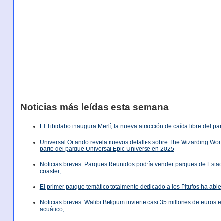
Noticias más leídas esta semana
El Tibidabo inaugura Merlí, la nueva atracción de caída libre del p
Universal Orlando revela nuevos detalles sobre The Wizarding World
parte del parque Universal Epic Universe en 2025
Noticias breves: Parques Reunidos podría vender parques de Est
coaster, …
El primer parque temático totalmente dedicado a los Pitufos ha abie
Noticias breves: Walibi Belgium invierte casi 35 millones de euros
acuático, …