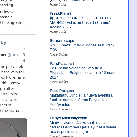
Hace 1 día
FreakPlanet
🚧 DEMOLICIÓN del TELEFÉRICO DE
MADRID (Estación Casa de Campo) |
Agosto 2026
Hace 1 día
Screamscape
RMC Shows Off Wild Moose Test Track
POV
Hace 3 días
ParcPlaza.net
Le Cinéma Volant, nouveauté à
Plopsaland Belgium, ouvrira le 13 mars
2027
Hace 4 días
Publi Parques
Makamanu Jungle: la nueva aventura
familiar que transforma Polynesia en
PortAventura
Hace 1 semana
Oasys MiniHollywood
MiniHollywood Oasys suelta cinco
carracas europeas para ayudar a salvar
una especie en peligro
Hace 1 semana