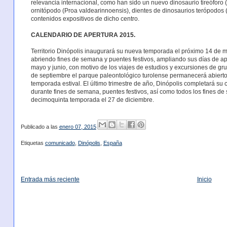
relevancia internacional, como han sido un nuevo dinosaurio tireóforo
ornitópodo (Proa valdearinnoensis), dientes de dinosaurios terópodos (
contenidos expositivos de dicho centro.
CALENDARIO DE APERTURA 2015.
Territorio Dinópolis inaugurará su nueva temporada el próximo 14 de 
abriendo fines de semana y puentes festivos, ampliando sus días de a
mayo y junio, con motivo de los viajes de estudios y excursiones de gru
de septiembre el parque paleontológico turolense permanecerá abierto 
temporada estival. El último trimestre de año, Dinópolis completará su 
durante fines de semana, puentes festivos, así como todos los fines d
decimoquinta temporada el 27 de diciembre.
Publicado a las
enero 07, 2015
Etiquetas
comunicado
,
Dinópolis
,
España
Entrada más reciente
Inicio