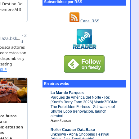
Subscribirse por RSS
Canal RSS
En otras webs
La Mar de Parques
Parques de América del Norte • Re:
[Knott's Berry Farm 2026] MonteZOOMa:
The Forbidden Fortress - Schwarzkopf
Shuttle Loop (renovación, launch
aleatori
Hace 6 horas
Roller Coaster DataBase
unknown - Abha Shopping Festival
(Abha, 'Asir, Saudi Arabia)