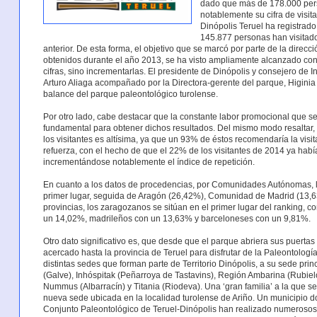
dado que más de 178.000 pers
notablemente su cifra de visi
Dinópolis Teruel ha registrado
145.877 personas han visitado
anterior. De esta forma, el objetivo que se marcó por parte de la direc
obtenidos durante el año 2013, se ha visto ampliamente alcanzado co
cifras, sino incrementarlas. El presidente de Dinópolis y consejero de 
Arturo Aliaga acompañado por la Directora-gerente del parque, Higini
balance del parque paleontológico turolense.
Por otro lado, cabe destacar que la constante labor promocional que se 
fundamental para obtener dichos resultados. Del mismo modo resaltar, 
los visitantes es altísima, ya que un 93% de éstos recomendaría la visi
refuerza, con el hecho de que el 22% de los visitantes de 2014 ya había
incrementándose notablemente el índice de repetición.
En cuanto a los datos de procedencias, por Comunidades Autónomas, 
primer lugar, seguida de Aragón (26,42%), Comunidad de Madrid (13,6
provincias, los zaragozanos se sitúan en el primer lugar del ranking, 
un 14,02%, madrileños con un 13,63% y barceloneses con un 9,81%.
Otro dato significativo es, que desde que el parque abriera sus puerta
acercado hasta la provincia de Teruel para disfrutar de la Paleontologí
distintas sedes que forman parte de Territorio Dinópolis, a su sede pri
(Galve), Inhóspitak (Peñarroya de Tastavins), Región Ambarina (Rubiel
Nummus (Albarracín) y Titania (Riodeva). Una ‘gran familia’ a la que s
nueva sede ubicada en la localidad turolense de Ariño. Un municipio 
Conjunto Paleontológico de Teruel-Dinópolis han realizado numerosos