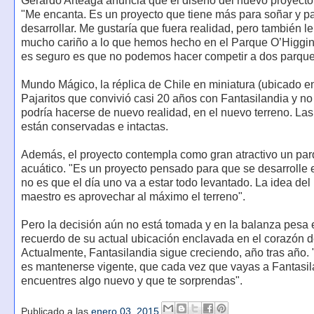
Gerardo Arteaga anuncia que el diseño del nuevo proyecto e
"Me encanta. Es un proyecto que tiene más para soñar y p
desarrollar. Me gustaría que fuera realidad, pero también 
mucho cariño a lo que hemos hecho en el Parque O’Higgins
es seguro es que no podemos hacer competir a dos parque
Mundo Mágico, la réplica de Chile en miniatura (ubicado e
Pajaritos que convivió casi 20 años con Fantasilandia y no
podría hacerse de nuevo realidad, en el nuevo terreno. La
están conservadas e intactas.
Además, el proyecto contempla como gran atractivo un pa
acuático. "Es un proyecto pensado para que se desarrolle 
no es que el día uno va a estar todo levantado. La idea del
maestro es aprovechar al máximo el terreno".
Pero la decisión aún no está tomada y en la balanza pesa e
recuerdo de su actual ubicación enclavada en el corazón d
Actualmente, Fantasilandia sigue creciendo, año tras año. 
es mantenerse vigente, que cada vez que vayas a Fantasil
encuentres algo nuevo y que te sorprendas".
Publicado a las
enero 03, 2015