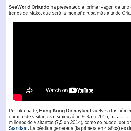
SeaWorld Orlando
ha presentado el primer vagón de uno 
trenes de Mako, que será la montaña rusa más alta de Orl
Por otra parte,
Hong Kong Disneyland
vuelve a los númer
número de visitantes disminuyó un 9 % en 2015, para alcan
millones de visitantes (7,5 en 2014), como se puede leer e
Standard
. La pérdida generada (la primera en 4 años) es d