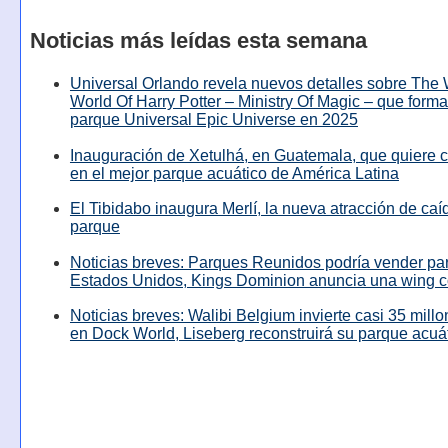
Noticias más leídas esta semana
Universal Orlando revela nuevos detalles sobre The
World Of Harry Potter – Ministry Of Magic – que forma
parque Universal Epic Universe en 2025
Inauguración de Xetulhá, en Guatemala, que quiere c
en el mejor parque acuático de América Latina
El Tibidabo inaugura Merlí, la nueva atracción de caíd
parque
Noticias breves: Parques Reunidos podría vender pa
Estados Unidos, Kings Dominion anuncia una wing c
Noticias breves: Walibi Belgium invierte casi 35 mill
en Dock World, Liseberg reconstruirá su parque acuá