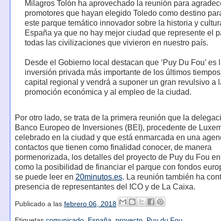
Milagros Tolón ha aprovechado la reunión para agradece
promotores que hayan elegido Toledo como destino par
este parque temático innovador sobre la historia y cultu
España ya que no hay mejor ciudad que represente el 
todas las civilizaciones que vivieron en nuestro país.
Desde el Gobierno local destacan que ‘Puy Du Fou’ es 
inversión privada más importante de los últimos tiempos
capital regional y vendrá a suponer un gran revulsivo a l
promoción económica y al empleo de la ciudad.
Por otro lado, se trata de la primera reunión que la delegac
Banco Europeo de Inversiones (BEI), procedente de Luxe
celebrado en la ciudad y que está enmarcada en una agen
contactos que tienen como finalidad conocer, de manera
pormenorizada, los detalles del proyecto de Puy du Fou en
como la posibilidad de financiar el parque con fondos eur
se puede leer en
20minutos.es
. La reunión también ha con
presencia de representantes del ICO y de La Caixa.
Publicado a las
febrero 06, 2018
Etiquetas
comunicado
,
España
,
proyecto
,
Puy du Fou