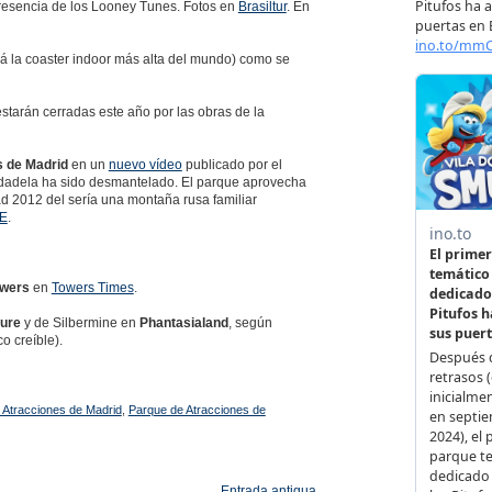
 presencia de los Looney Tunes. Fotos en
Brasiltur
. En
á la coaster indoor más alta del mundo) como se
starán cerradas este año por las obras de la
s de Madrid
en un
nuevo vídeo
publicado por el
Ciudadela ha sido desmantelado. El parque aprovecha
ad 2012 del sería una montaña rusa familiar
TE
.
owers
en
Towers Times
.
ture
y de Silbermine en
Phantasialand
, según
o creíble).
 Atracciones de Madrid
,
Parque de Atracciones de
Entrada antigua