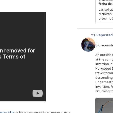
meras fotos
de las obras que están empezando para