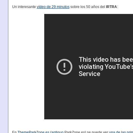
Un interesante
vídeo de 29 minutos
sobre los 50 años del
IRTRA
:
En
ThemeParkZone.es
(
antiguo
ParkZone.es) se puede ver
una de las pri