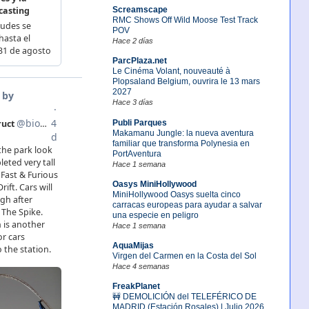
Screamscape
RMC Shows Off Wild Moose Test Track
POV
Hace 2 días
ParcPlaza.net
Le Cinéma Volant, nouveauté à
Plopsaland Belgium, ouvrira le 13 mars
2027
Hace 3 días
Publi Parques
Makamanu Jungle: la nueva aventura
familiar que transforma Polynesia en
PortAventura
Hace 1 semana
Oasys MiniHollywood
MiniHollywood Oasys suelta cinco
carracas europeas para ayudar a salvar
una especie en peligro
Hace 1 semana
AquaMijas
Virgen del Carmen en la Costa del Sol
Hace 4 semanas
FreakPlanet
🚧 DEMOLICIÓN del TELEFÉRICO DE
MADRID (Estación Rosales) | Julio 2026