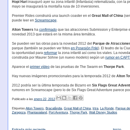
Hopi Hari
inauguró ayer su zona infantil (Infantasia) retematizada, con la
mayo se inaugurará la montaña rusa de 10 inversiones.
Premier Rides construirá una launch coaster en el
Great Mall of China
(ser
puede leer en
Screamscape
.
Alton Towers
ha
confirmado
que las atracciones Submission y Enterprise e
novedad 2013 que estará en la misma área temática.
Se pueden ver las obras para la novedad 2012 del
Parque de Atraccione
parque (también se pueden ver fotos
en Posesión Friki
). El teatro de la 
la oportunidad para
reformar
la zona infantil así como los viales. La noved
construida por Maurer Söhne (un nuevo modelo) según un
rumor en CAP
Aparece el
primer vídeo
de las pruebas de The Swarm en
Thorpe Park
.
Hay nuevas imágenes promocionales para la temporada 2012 de
Alton T
2012 podría ser la última temporada de Bizarro en
Six Flags Great Adven
rumores en Screamscape (pero lo de Six Flags Great Adventure parece poc
Publicado a las
enero 22, 2012
Etiquetas
Alton Towers
,
Bracalândia
,
Great Mall of China
,
Irtra
,
La Ronde
,
Parque de
Zaragoza
,
Phantasialand
,
Port Aventura
,
Thorpe Park
,
Walt Disney Studios
Entrada más reciente
Inicio