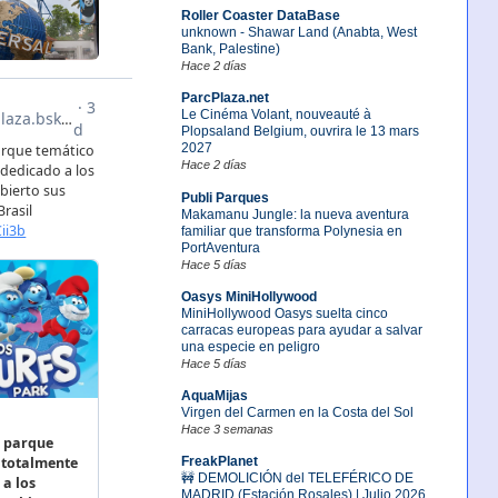
Roller Coaster DataBase
unknown - Shawar Land (Anabta, West
Bank, Palestine)
Hace 2 días
ParcPlaza.net
Le Cinéma Volant, nouveauté à
Plopsaland Belgium, ouvrira le 13 mars
2027
Hace 2 días
Publi Parques
Makamanu Jungle: la nueva aventura
familiar que transforma Polynesia en
PortAventura
Hace 5 días
Oasys MiniHollywood
MiniHollywood Oasys suelta cinco
carracas europeas para ayudar a salvar
una especie en peligro
Hace 5 días
AquaMijas
Virgen del Carmen en la Costa del Sol
Hace 3 semanas
FreakPlanet
🚧 DEMOLICIÓN del TELEFÉRICO DE
MADRID (Estación Rosales) | Julio 2026