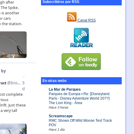
Subscribirse por RSS
Canal RSS
En otras webs
La Mar de Parques
Parques de Europa • Re: [Disneyland
París - Disney Adventure World 20??]
The Lion King - Área
Hace 3 horas
Screamscape
RMC Shows Off Wild Moose Test Track
POV
Hace 1 día