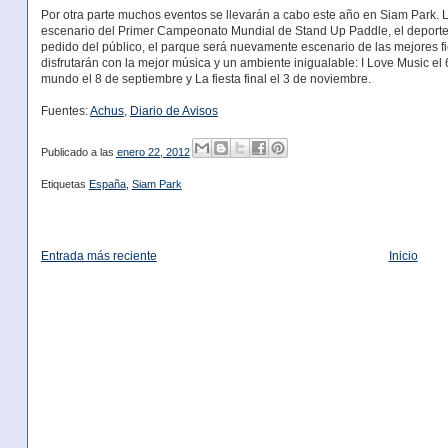
Por otra parte muchos eventos se llevarán a cabo este año en Siam Park. La
escenario del Primer Campeonato Mundial de Stand Up Paddle, el deporte
pedido del público, el parque será nuevamente escenario de las mejores f
disfrutarán con la mejor música y un ambiente inigualable: I Love Music el
mundo el 8 de septiembre y La fiesta final el 3 de noviembre.
Fuentes:
Achus
,
Diario de Avisos
Publicado a las
enero 22, 2012
Etiquetas
España
,
Siam Park
Entrada más reciente
Inicio