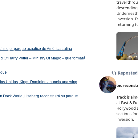
el mejor parque acuático de América Latina
 Of Harry Potter – Ministry Of Magic – que formará
arque
ados Unidos, Kings Dominion anuncia una wing
 en Dock World, Liseberg reconstruirá su parque