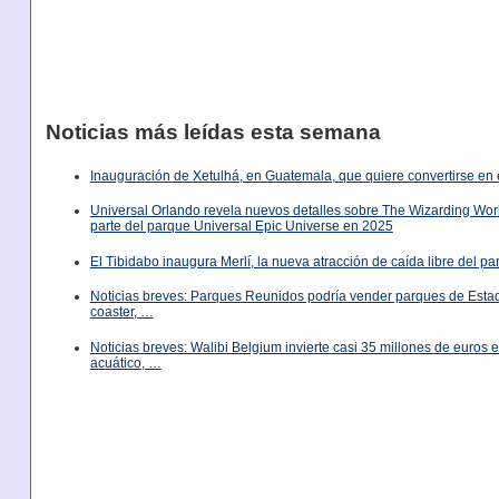
Noticias más leídas esta semana
Inauguración de Xetulhá, en Guatemala, que quiere convertirse en 
Universal Orlando revela nuevos detalles sobre The Wizarding World
parte del parque Universal Epic Universe en 2025
El Tibidabo inaugura Merlí, la nueva atracción de caída libre del p
Noticias breves: Parques Reunidos podría vender parques de Est
coaster, …
Noticias breves: Walibi Belgium invierte casi 35 millones de euros
acuático, …