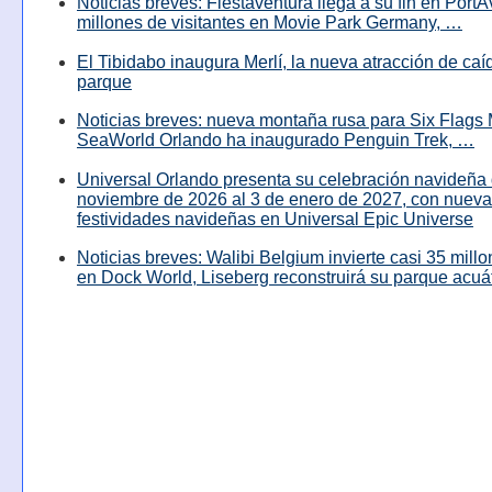
Noticias breves: Fiestaventura llega a su fin en PortA
millones de visitantes en Movie Park Germany, …
El Tibidabo inaugura Merlí, la nueva atracción de caíd
parque
Noticias breves: nueva montaña rusa para Six Flags 
SeaWorld Orlando ha inaugurado Penguin Trek, …
Universal Orlando presenta su celebración navideña 
noviembre de 2026 al 3 de enero de 2027, con nuev
festividades navideñas en Universal Epic Universe
Noticias breves: Walibi Belgium invierte casi 35 mill
en Dock World, Liseberg reconstruirá su parque acuá