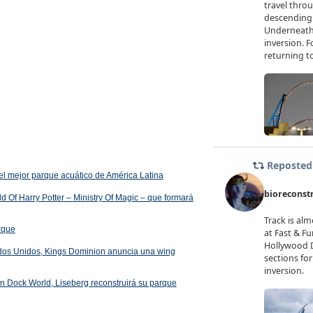
el mejor parque acuático de América Latina
 Of Harry Potter – Ministry Of Magic – que formará
arque
ados Unidos, Kings Dominion anuncia una wing
 en Dock World, Liseberg reconstruirá su parque