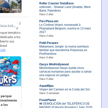
Roller Coaster DataBase
unknown - Shawar Land (Anabta, West
Bank, Palestine)
Hace 2 días
ParcPlaza.net
Le Cinéma Volant, nouveauté à
Plopsaland Belgium, ouvrira le 13 mars
2027
Hace 2 días
Publi Parques
Makamanu Jungle: la nueva aventura
familiar que transforma Polynesia en
PortAventura
Hace 5 días
Oasys MiniHollywood
MiniHollywood Oasys suelta cinco
carracas europeas para ayudar a salvar
una especie en peligro
Hace 5 días
AquaMijas
Virgen del Carmen en la Costa del Sol
Hace 3 semanas
FreakPlanet
🚧 DEMOLICIÓN del TELEFÉRICO DE
MADRID (Estación Rosales) | Julio 2026