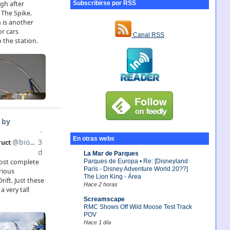
Subscribirse por RSS
Canal RSS
En otras webs
La Mar de Parques
Parques de Europa • Re: [Disneyland
París - Disney Adventure World 20??]
The Lion King - Área
Hace 2 horas
Screamscape
RMC Shows Off Wild Moose Test Track
POV
Hace 1 día