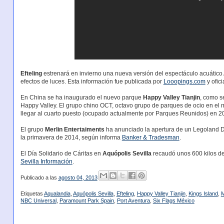
Efteling
estrenará en invierno una nueva versión del espectáculo acuático
efectos de luces. Esta información fue publicada por
Looopings.com
y ofic
En China se ha inaugurado el nuevo parque
Happy Valley Tianjin
, como s
Happy Valley. El grupo chino OCT, octavo grupo de parques de ocio en el 
llegar al cuarto puesto (ocupado actualmente por Parques Reunidos) en 20
El grupo
Merlin Entertaiments
ha anunciado la apertura de un Legoland D
la primavera de 2014, según informa
Banker & Tradesman
.
El Día Solidario de Cáritas en
Aquópolis Sevilla
recaudó unos 600 kilos de
Sevilla Información
.
Publicado a las
agosto 04, 2013
Etiquetas
Aqualandia
,
Aquópolis Sevilla
,
Efteling
,
Happy Valley Tianjin
,
Kings Island
,
M
NBC Universal
,
Paramount Park Spain
,
Port Aventura
,
Six Flags México