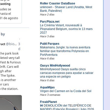
Roller Coaster DataBase
unknown - Shawar Land (Anabta, West
Bank, Palestine)
Hace 2 días
ParcPlaza.net
Le Cinéma Volant, nouveauté à
Plopsaland Belgium, ouvrira le 13 mars
2027
Hace 3 días
Publi Parques
Makamanu Jungle: la nueva aventura
familiar que transforma Polynesia en
PortAventura
Hace 6 días
Oasys MiniHollywood
MiniHollywood Oasys suelta cinco
carracas europeas para ayudar a salvar
una especie en peligro
Hace 6 días
AquaMijas
Virgen del Carmen en la Costa del Sol
Hace 3 semanas
FreakPlanet
🚧 DEMOLICIÓN del TELEFÉRICO DE
MADRID (Estación Rosales) | Julio 2026