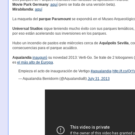
Movie Park Germany
:
aquí
(pero se trata de una versión beta).
Mirabilandia
:
aquí
La maqueta del
parque Paramount
se expondrá en el Museo Arqueológic
Universal Studios
sigue teniendo mucho éxito con sus parques temáticos,
por eso están acelerando sus inversiones en los parques.
Hubo un incendio de pastos este miércoles cerca de
Aquópolis Sevilla
, c
consecuencias para el parque acuático.
Aqualandia
inauguró
su novedad 2013: Verti-Go. Se trate de 2 toboganes (
es
el más alto de Europa
.
Empieza el acto de inauguración de Vertigo
#aqualandia
http://t.co/Q
— Aqualandia Benidorm (@AqualandiaB)
July 31, 2013