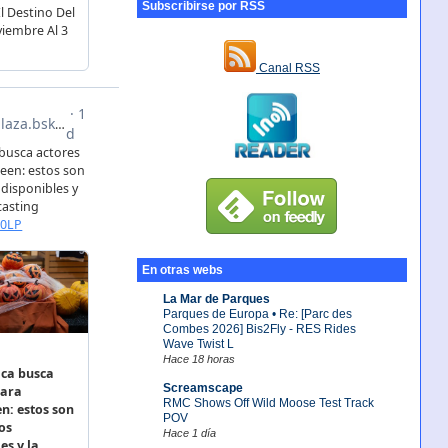
Subscribirse por RSS
Canal RSS
En otras webs
La Mar de Parques
Parques de Europa • Re: [Parc des
Combes 2026] Bis2Fly - RES Rides
Wave Twist L
Hace 18 horas
Screamscape
RMC Shows Off Wild Moose Test Track
POV
Hace 1 día