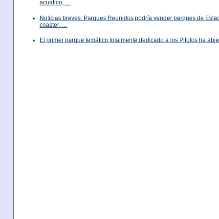
acuático, …
Noticias breves: Parques Reunidos podría vender parques de Est
coaster, …
El primer parque temático totalmente dedicado a los Pitufos ha abie