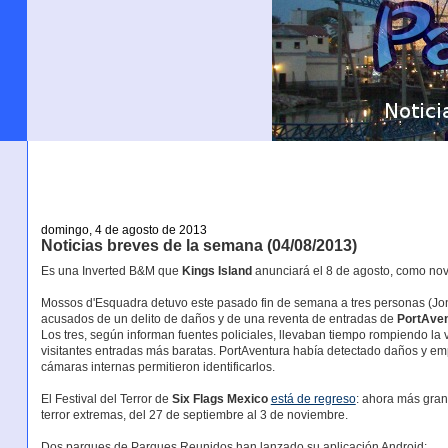
domingo, 4 de agosto de 2013
Noticias breves de la semana (04/08/2013)
Es una Inverted B&M que
Kings Island
anunciará el 8 de agosto, como n
Mossos d'Esquadra detuvo este pasado fin de semana a tres personas (Jon
acusados de un delito de daños y de una reventa de entradas de
PortAve
Los tres, según informan fuentes policiales, llevaban tiempo rompiendo la v
visitantes entradas más baratas. PortAventura había detectado daños y emp
cámaras internas permitieron identificarlos.
El Festival del Terror de
Six Flags Mexico
está de regreso
: ahora más gran
terror extremas, del 27 de septiembre al 3 de noviembre.
Dos parques de Parques Reunidos han lanzado su aplicación Android: