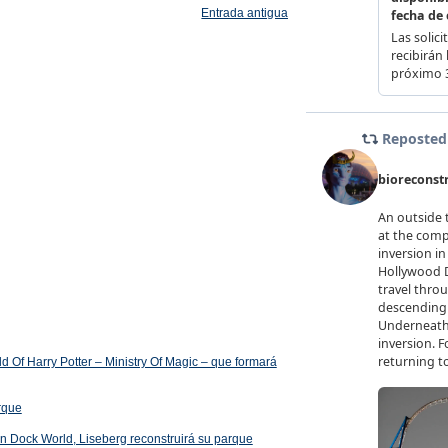
Entrada antigua
 Of Harry Potter – Ministry Of Magic – que formará
arque
 en Dock World, Liseberg reconstruirá su parque