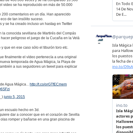
 más de 400.000 veces y se ha compartido 10.500
 el video se ha reproducido en más de 50.000
e 200 comentarios en un día. Han aparecido
co de tan insólito suceso.
s y se ha creado incluso un hastag en Twitter
n la conocida sevillana de Martirés del Compás
ya hacer peligroso el juego de la Cucaña en la Velá
 y que en ese caso sólo el tiburón toro etc.
e finalmente el vídeo pertenecía a una original
 nueva temporada de Agua Mágica, la Playa de
también a sus seguidores un tweet para explicar
de Agua Mágica...
http://t.co/orGTfECmem
s06SFzi
_)
junio 5, 2015
 un escualo hecho en 3d.
quiere dar a conocer que en el corazón de Sevilla
s olas romper y bañarse en una gran piscina de