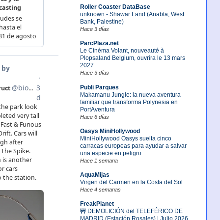
Roller Coaster DataBase
unknown - Shawar Land (Anabta, West
Bank, Palestine)
Hace 3 días
ParcPlaza.net
Le Cinéma Volant, nouveauté à
Plopsaland Belgium, ouvrira le 13 mars
2027
Hace 3 días
Publi Parques
Makamanu Jungle: la nueva aventura
familiar que transforma Polynesia en
PortAventura
Hace 6 días
Oasys MiniHollywood
MiniHollywood Oasys suelta cinco
carracas europeas para ayudar a salvar
una especie en peligro
Hace 1 semana
AquaMijas
Virgen del Carmen en la Costa del Sol
Hace 4 semanas
FreakPlanet
🚧 DEMOLICIÓN del TELEFÉRICO DE
MADRID (Estación Rosales) | Julio 2026