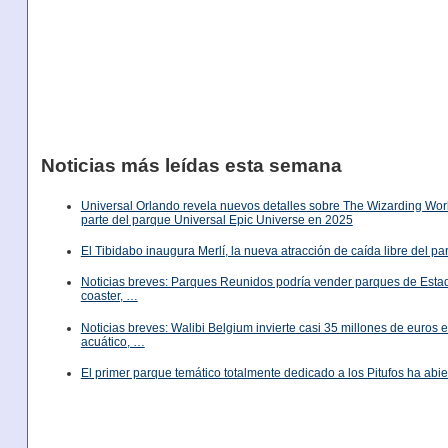
Noticias más leídas esta semana
Universal Orlando revela nuevos detalles sobre The Wizarding World
parte del parque Universal Epic Universe en 2025
El Tibidabo inaugura Merlí, la nueva atracción de caída libre del p
Noticias breves: Parques Reunidos podría vender parques de Est
coaster, …
Noticias breves: Walibi Belgium invierte casi 35 millones de euros
acuático, …
El primer parque temático totalmente dedicado a los Pitufos ha abie