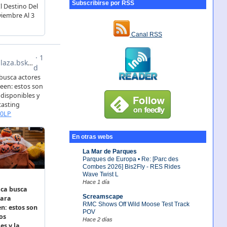
Subscribirse por RSS
Canal RSS
En otras webs
La Mar de Parques
Parques de Europa • Re: [Parc des
Combes 2026] Bis2Fly - RES Rides
Wave Twist L
Hace 1 día
Screamscape
RMC Shows Off Wild Moose Test Track
POV
Hace 2 días