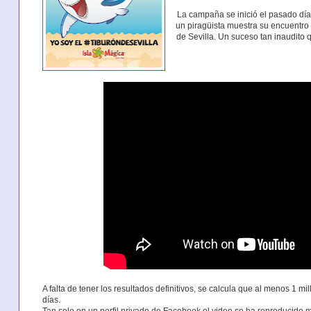
La campaña se inició el pasado día
un piragüista muestra su encuentro
de Sevilla. Un suceso tan inaudito
A falta de tener los resultados definitivos, se calcula que al menos 1 m
días.