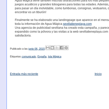
Agua Mágica tiene también muchas distracciones para los más pequeños
juegos acuáticos y grandes toboganes para todas las edades. Además, 
para pasar un día inolvidable, como tumbonas, consignas, vestuarios, d
encontrar es un tiburón!
Finalmente se ha elaborado una landingpage que aparece en el mens
toda la información de Agua Mágica
sevillatieneplaya.com
Una agencia de publicidad sevillana ha creado esta campaña, y parece 
expandido como la pólvora y las visitas a la web sevillatieneplaya.co
satisfactoria.
Publicado a las
junio 06, 2015
Etiquetas
comunicado
,
España
,
Isla Mágica
Entrada más reciente
Inicio