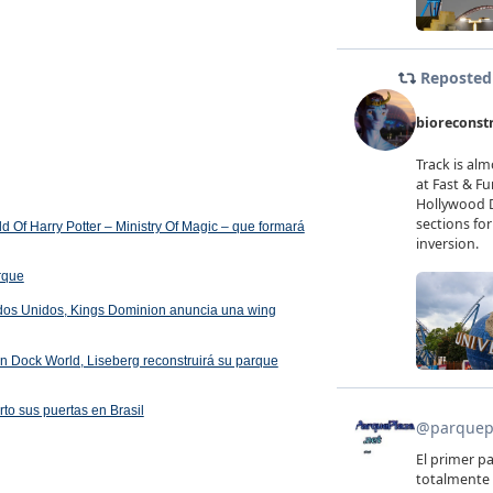
 Of Harry Potter – Ministry Of Magic – que formará
arque
ados Unidos, Kings Dominion anuncia una wing
 en Dock World, Liseberg reconstruirá su parque
rto sus puertas en Brasil