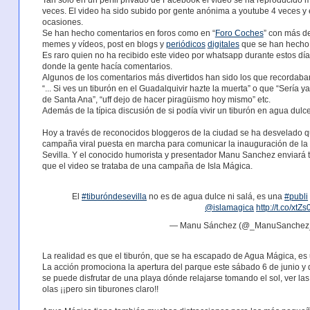
Tan solo en un perfil privado de Facebook el video se ha reproducido
veces. El video ha sido subido por gente anónima a youtube 4 veces y
ocasiones.
Se han hecho comentarios en foros como en “
Foro Coches
” con más d
memes y vídeos, post en blogs y
periódicos
digitales
que se han hecho e
Es raro quien no ha recibido este video por whatsapp durante estos día
donde la gente hacía comentarios.
Algunos de los comentarios más divertidos han sido los que recordaba
“... Si ves un tiburón en el Guadalquivir hazte la muerta” o que “Sería 
de Santa Ana”, “uff dejo de hacer piragüismo hoy mismo” etc.
Además de la típica discusión de si podía vivir un tiburón en agua dulce
Hoy a través de reconocidos bloggeros de la ciudad se ha desvelado qu
campaña viral puesta en marcha para comunicar la inauguración de la
Sevilla. Y el conocido humorista y presentador Manu Sanchez enviará 
que el video se trataba de una campaña de Isla Mágica.
El
#tiburóndesevilla
no es de agua dulce ni salá, es una
#publi
@islamagica
http://t.co/xtZ
— Manu Sánchez (@_ManuSanchez
La realidad es que el tiburón, que se ha escapado de Agua Mágica, es
La acción promociona la apertura del parque este sábado 6 de junio y 
se puede disfrutar de una playa dónde relajarse tomando el sol, ver la
olas ¡¡pero sin tiburones claro!!