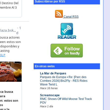
Subscribirse por RSS
Canal RSS
En otras webs
La Mar de Parques
Parques de Europa • Re: [Parc des
Combes 2026] Bis2Fly - RES Rides
Wave Twist L
Hace 16 horas
Screamscape
RMC Shows Off Wild Moose Test Track
POV
Hace 1 día