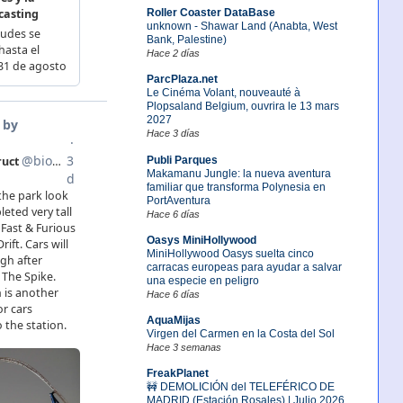
Roller Coaster DataBase
unknown - Shawar Land (Anabta, West
Bank, Palestine)
Hace 2 días
ParcPlaza.net
Le Cinéma Volant, nouveauté à
Plopsaland Belgium, ouvrira le 13 mars
2027
Hace 3 días
Publi Parques
Makamanu Jungle: la nueva aventura
familiar que transforma Polynesia en
PortAventura
Hace 6 días
Oasys MiniHollywood
MiniHollywood Oasys suelta cinco
carracas europeas para ayudar a salvar
una especie en peligro
Hace 6 días
AquaMijas
Virgen del Carmen en la Costa del Sol
Hace 3 semanas
FreakPlanet
🚧 DEMOLICIÓN del TELEFÉRICO DE
MADRID (Estación Rosales) | Julio 2026