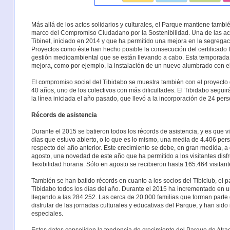
Más allá de los actos solidarios y culturales, el Parque mantiene tam
marco del Compromiso Ciudadano por la Sostenibilidad. Una de las acc
Tibinet, iniciado en 2014 y que ha permitido una mejora en la segregac
Proyectos como éste han hecho posible la consecución del certificado 
gestión medioambiental que se están llevando a cabo. Esta temporada
mejora, como por ejemplo, la instalación de un nuevo alumbrado con ele
El compromiso social del Tibidabo se muestra también con el proyecto
40 años, uno de los colectivos con más dificultades. El Tibidabo segui
la línea iniciada el año pasado, que llevó a la incorporación de 24 pers
Récords de asistencia
Durante el 2015 se batieron todos los récords de asistencia, y es que 
días que estuvo abierto, o lo que es lo mismo, una media de 4.406 pe
respecto del año anterior. Este crecimiento se debe, en gran medida, a 
agosto, una novedad de este año que ha permitido a los visitantes disf
flexibilidad horaria. Sólo en agosto se recibieron hasta 165.464 visit
También se han batido récords en cuanto a los socios del Tibiclub, el
Tibidabo todos los días del año. Durante el 2015 ha incrementado en un
llegando a las 284.252. Las cerca de 20.000 familias que forman parte
disfrutar de las jornadas culturales y educativas del Parque, y han sido 
especiales.
Estos datos consolidan la tendencia de crecimiento del Parque de Atra