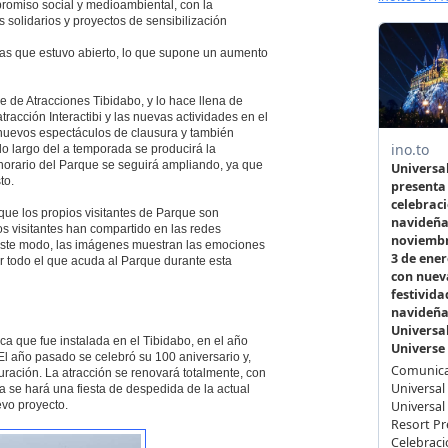
romiso social y medioambiental, con la
s solidarios y proyectos de sensibilización
ías que estuvo abierto, lo que supone un aumento
e Atracciones Tibidabo, y lo hace llena de
racción Interactibi y las nuevas actividades en el
 nuevos espectáculos de clausura y también
o largo del a temporada se producirá la
l horario del Parque se seguirá ampliando, ya que
to.
ue los propios visitantes de Parque son
os visitantes han compartido en las redes
 este modo, las imágenes muestran las emociones
ir todo el que acuda al Parque durante esta
ca que fue instalada en el Tibidabo, en el año
l año pasado se celebró su 100 aniversario y,
uración. La atracción se renovará totalmente, con
 se hará una fiesta de despedida de la actual
evo proyecto.