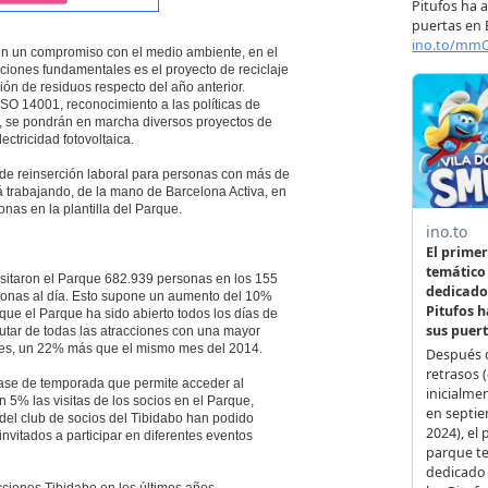
bién un compromiso con el medio ambiente, en el
iones fundamentales es el proyecto de reciclaje
ión de residuos respecto del año anterior.
ISO 14001, reconocimiento a las políticas de
, se pondrán en marcha diversos proyectos de
ctricidad fotovoltaica.
 de reinserción laboral para personas con más de
rá trabajando, de la mano de Barcelona Activa, en
onas en la plantilla del Parque.
visitaron el Parque 682.939 personas en los 155
rsonas al día. Esto supone un aumento del 10%
que el Parque ha sido abierto todos los días de
rutar de todas las atracciones con una mayor
antes, un 22% más que el mismo mes del 2014.
 pase de temporada que permite acceder al
 5% las visitas de los socios en el Parque,
 del club de socios del Tibidabo han podido
invitados a participar en diferentes eventos
cciones Tibidabo en los últimos años,