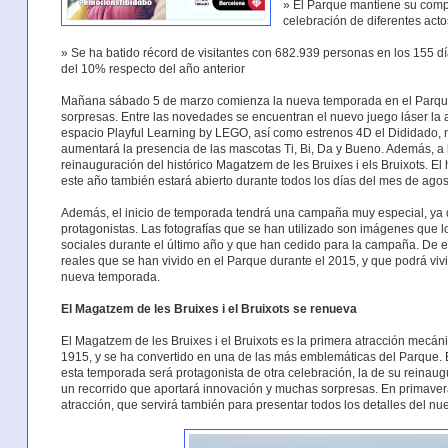
» El Parque mantiene su comp
celebración de diferentes acto
» Se ha batido récord de visitantes con 682.939 personas en los 155 d
del 10% respecto del año anterior
Mañana sábado 5 de marzo comienza la nueva temporada en el Parque d
sorpresas. Entre las novedades se encuentran el nuevo juego láser la at
espacio Playful Learning by LEGO, así como estrenos 4D el Dididado,
aumentará la presencia de las mascotas Ti, Bi, Da y Bueno. Además, a l
reinauguración del histórico Magatzem de les Bruixes i els Bruixots. E
este año también estará abierto durante todos los días del mes de agos
Además, el inicio de temporada tendrá una campaña muy especial, ya q
protagonistas. Las fotografías que se han utilizado son imágenes que l
sociales durante el último año y que han cedido para la campaña. De
reales que se han vivido en el Parque durante el 2015, y que podrá viv
nueva temporada.
El Magatzem de les Bruixes i el Bruixots se renueva
El Magatzem de les Bruixes i el Bruixots es la primera atracción mecáni
1915, y se ha convertido en una de las más emblemáticas del Parque. E
esta temporada será protagonista de otra celebración, la de su reinaug
un recorrido que aportará innovación y muchas sorpresas. En primavera
atracción, que servirá también para presentar todos los detalles del nu