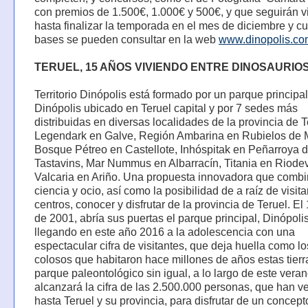
con premios de 1.500€, 1.000€ y 500€, y que seguirán v
hasta finalizar la temporada en el mes de diciembre y c
bases se pueden consultar en la web
www.dinopolis.co
TERUEL, 15 AÑOS VIVIENDO ENTRE DINOSAURIOS
Territorio Dinópolis está formado por un parque principal
Dinópolis ubicado en Teruel capital y por 7 sedes más
distribuidas en diversas localidades de la provincia de T
Legendark en Galve, Región Ambarina en Rubielos de 
Bosque Pétreo en Castellote, Inhóspitak en Peñarroya 
Tastavins, Mar Nummus en Albarracín, Titania en Riode
Valcaria en Ariño. Una propuesta innovadora que comb
ciencia y ocio, así como la posibilidad de a raíz de visita
centros, conocer y disfrutar de la provincia de Teruel. El 
de 2001, abría sus puertas el parque principal, Dinópolis
llegando en este año 2016 a la adolescencia con una
espectacular cifra de visitantes, que deja huella como l
colosos que habitaron hace millones de años estas tierr
parque paleontológico sin igual, a lo largo de este vera
alcanzará la cifra de las 2.500.000 personas, que han v
hasta Teruel y su provincia, para disfrutar de un concept