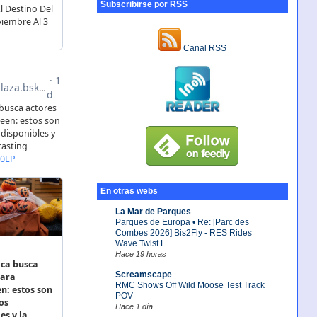
Subscribirse por RSS
Canal RSS
En otras webs
La Mar de Parques
Parques de Europa • Re: [Parc des
Combes 2026] Bis2Fly - RES Rides
Wave Twist L
Hace 19 horas
Screamscape
RMC Shows Off Wild Moose Test Track
POV
Hace 1 día