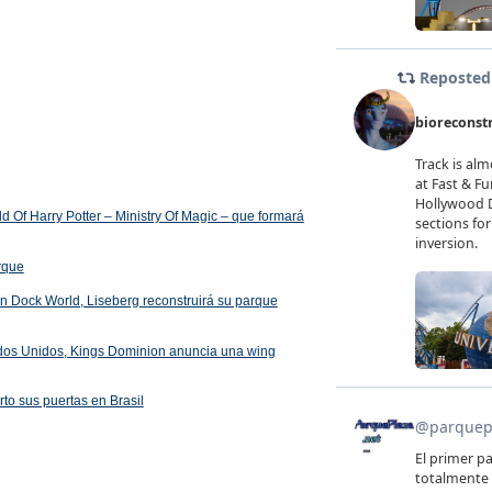
 Of Harry Potter – Ministry Of Magic – que formará
arque
 en Dock World, Liseberg reconstruirá su parque
ados Unidos, Kings Dominion anuncia una wing
rto sus puertas en Brasil