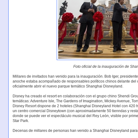
Foto oficial de la inauguración de Sh
Millares de invitados han venido para la inauguración. Bob Iger, presiden
anoche estaba acompañado de responsables políticos chinos delante del c
oficialmente abrir el nuevo parque temático Shanghai Disneyland.
Disney ha creado el resort en colaboración con el grupo chino Shendi Gr
temáticas: Adventure Isle, The Gardens of Imagination, Mickey Avenue, T
Disney Resort dispone de 2 hoteles (Shanghai Disneyland Hotel con 420 ha
un centro comercial Disneytown (con aproximadamente 50 tienndas y resta
donde se puede ver el espectáculo musical del Rey León, visible por prim
Star Park.
Decenas de millares de personas han venido a Shanghai Disneyland para 