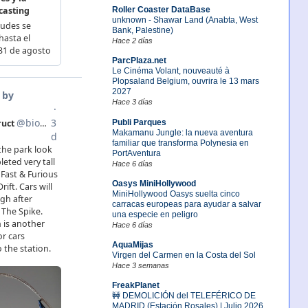
Roller Coaster DataBase
unknown - Shawar Land (Anabta, West
Bank, Palestine)
Hace 2 días
ParcPlaza.net
Le Cinéma Volant, nouveauté à
Plopsaland Belgium, ouvrira le 13 mars
2027
Hace 3 días
Publi Parques
Makamanu Jungle: la nueva aventura
familiar que transforma Polynesia en
PortAventura
Hace 6 días
Oasys MiniHollywood
MiniHollywood Oasys suelta cinco
carracas europeas para ayudar a salvar
una especie en peligro
Hace 6 días
AquaMijas
Virgen del Carmen en la Costa del Sol
Hace 3 semanas
FreakPlanet
🚧 DEMOLICIÓN del TELEFÉRICO DE
MADRID (Estación Rosales) | Julio 2026