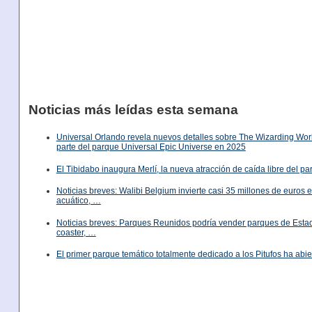
Noticias más leídas esta semana
Universal Orlando revela nuevos detalles sobre The Wizarding World
parte del parque Universal Epic Universe en 2025
El Tibidabo inaugura Merlí, la nueva atracción de caída libre del p
Noticias breves: Walibi Belgium invierte casi 35 millones de euros
acuático, …
Noticias breves: Parques Reunidos podría vender parques de Est
coaster, …
El primer parque temático totalmente dedicado a los Pitufos ha abie