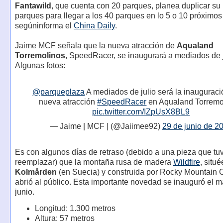
Fantawild
, que cuenta con 20 parques, planea duplicar s
parques para llegar a los 40 parques en lo 5 o 10 próximos
segúninforma el
China Daily
.
Jaime MCF señala que la nueva atracción de
Aqualand
Torremolinos
, SpeedRacer, se inaugurará a mediados de j
Algunas fotos:
@parqueplaza
A mediados de julio será la inauguraci
nueva atracción
#SpeedRacer
en Aqualand Torremo
pic.twitter.com/IZpUsX8BL9
— Jaime | MCF | (@Jaiimee92)
29 de junio de 2
Es con algunos días de retraso (debido a una pieza que tu
reemplazar) que la montaña rusa de madera
Wildfire
, situé
Kolmården
(en Suecia) y construida por Rocky Mountain C
abrió al público. Esta importante novedad se inauguró el m
junio.
Longitud: 1.300 metros
Altura: 57 metros