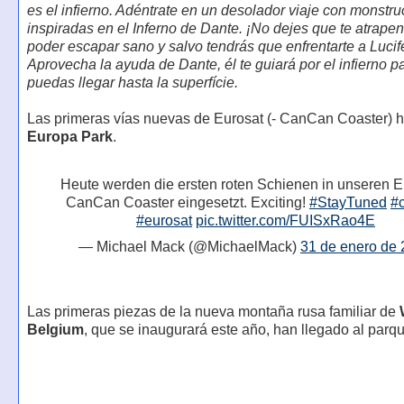
es el infierno. Adéntrate en un desolador viaje con monstru
inspiradas en el Inferno de Dante. ¡No dejes que te atrape
poder escapar sano y salvo tendrás que enfrentarte a Lucife
Aprovecha la ayuda de Dante, él te guiará por el infierno p
puedas llegar hasta la superfície.
Las primeras vías nuevas de Eurosat (- CanCan Coaster) h
Europa Park
.
Heute werden die ersten roten Schienen in unseren E
CanCan Coaster eingesetzt. Exciting!
#StayTuned
#
#eurosat
pic.twitter.com/FUISxRao4E
— Michael Mack (@MichaelMack)
31 de enero de
Las primeras piezas de la nueva montaña rusa familiar de
Belgium
, que se inaugurará este año, han llegado al parq