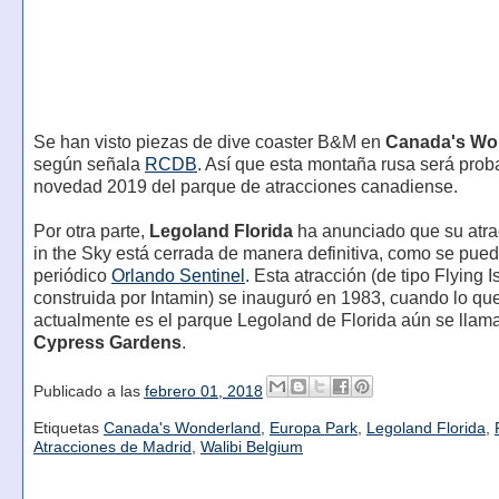
Se han visto piezas de dive coaster B&M en
Canada's Wo
según señala
RCDB
. Así que esta montaña rusa será pro
novedad 2019 del parque de atracciones canadiense.
Por otra parte,
Legoland Florida
ha anunciado que su atra
in the Sky está cerrada de manera definitiva, como se pued
periódico
Orlando Sentinel
. Esta atracción (de tipo Flying I
construida por Intamin) se inauguró en 1983, cuando lo qu
actualmente es el parque Legoland de Florida aún se llam
Cypress Gardens
.
Publicado a las
febrero 01, 2018
Etiquetas
Canada's Wonderland
,
Europa Park
,
Legoland Florida
,
Atracciones de Madrid
,
Walibi Belgium