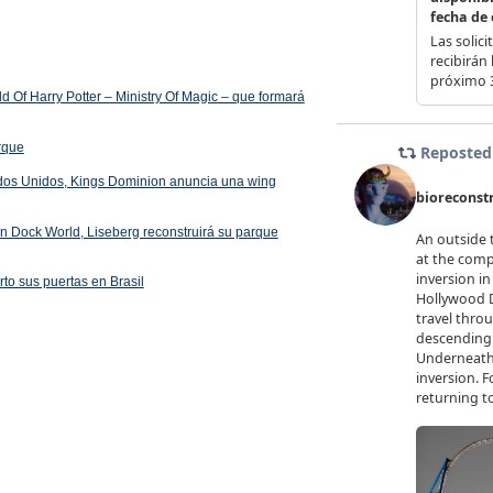
 Of Harry Potter – Ministry Of Magic – que formará
arque
ados Unidos, Kings Dominion anuncia una wing
 en Dock World, Liseberg reconstruirá su parque
rto sus puertas en Brasil