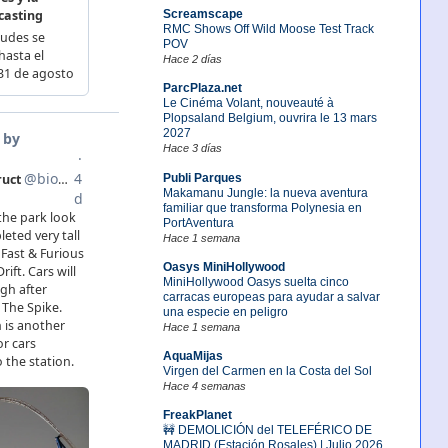
Screamscape
RMC Shows Off Wild Moose Test Track
POV
Hace 2 días
ParcPlaza.net
Le Cinéma Volant, nouveauté à
Plopsaland Belgium, ouvrira le 13 mars
2027
Hace 3 días
Publi Parques
Makamanu Jungle: la nueva aventura
familiar que transforma Polynesia en
PortAventura
Hace 1 semana
Oasys MiniHollywood
MiniHollywood Oasys suelta cinco
carracas europeas para ayudar a salvar
una especie en peligro
Hace 1 semana
AquaMijas
Virgen del Carmen en la Costa del Sol
Hace 4 semanas
FreakPlanet
🚧 DEMOLICIÓN del TELEFÉRICO DE
MADRID (Estación Rosales) | Julio 2026