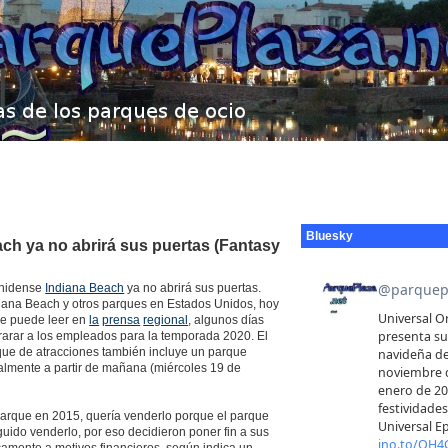
Bluesky
ch ya no abrirá sus puertas (Fantasy
unidense
Indiana Beach
ya no abrirá sus puertas.
iana Beach y otros parques en Estados Unidos, hoy
se puede leer en
la
prensa
regional
, algunos días
ntrarar a los empleados para la temporada 2020. El
ue de atracciones también incluye un parque
otalmente a partir de mañana (miércoles 19 de
 parque en 2015, quería venderlo porque el parque
uido venderlo, por eso decidieron poner fin a sus