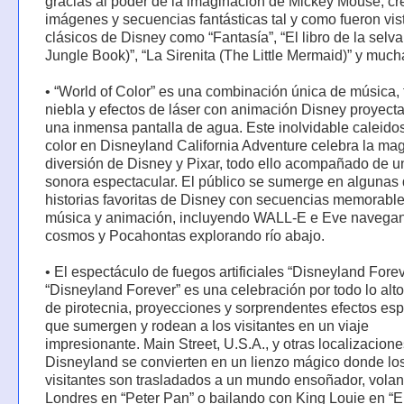
gracias al poder de la imaginación de Mickey Mouse, c
imágenes y secuencias fantásticas tal y como fueron vis
clásicos de Disney como “Fantasía”, “El libro de la selv
Jungle Book)”, “La Sirenita (The Little Mermaid)” y muc
• “World of Color” es una combinación única de música, 
niebla y efectos de láser con animación Disney proyect
una inmensa pantalla de agua. Este inolvidable caleido
color en Disneyland California Adventure celebra la mag
diversión de Disney y Pixar, todo ello acompañado de 
sonora espectacular. El público se sumerge en algunas 
historias favoritas de Disney con secuencias memorabl
música y animación, incluyendo WALL-E e Eve navegan
cosmos y Pocahontas explorando río abajo.
• El espectáculo de fuegos artificiales “Disneyland Forev
“Disneyland Forever” es una celebración por todo lo alto
de pirotecnia, proyecciones y sorprendentes efectos es
que sumergen y rodean a los visitantes en un viaje
impresionante. Main Street, U.S.A., y otras localizacion
Disneyland se convierten en un lienzo mágico donde lo
visitantes son trasladados a un mundo ensoñador, vola
Londres en “Peter Pan” o bailando con King Louie en “El