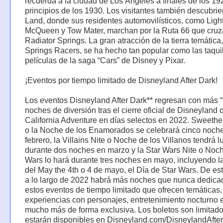
recuerda a la ciudad de Los Ángeles a finales de los 19
principios de los 1930. Los visitantes también descubri
Land, donde sus residentes automovilísticos, como Ligh
McQueen y Tow Mater, marchan por la Ruta 66 que cruz
Radiator Springs. La gran atracción de la tierra temática
Springs Racers, se ha hecho tan popular como las taqui
películas de la saga “Cars” de Disney y Pixar.
¡Eventos por tiempo limitado de Disneyland After Dark!
Los eventos Disneyland After Dark** regresan con más “
noches de diversión tras el cierre oficial de Disneyland
California Adventure en días selectos en 2022. Sweethea
o la Noche de los Enamorados se celebrará cinco noch
febrero, la Villains Nite o Noche de los Villanos tendrá l
durante dos noches en marzo y la Star Wars Nite o Noch
Wars lo hará durante tres noches en mayo, incluyendo l
del May the 4th o 4 de mayo, el Día de Star Wars. De es
a lo largo de 2022 habrá más noches que nunca dedica
estos eventos de tiempo limitado que ofrecen temáticas,
experiencias con personajes, entretenimiento nocturno 
mucho más de forma exclusiva. Los boletos son limitado
estarán disponibles en Disneyland.com/DisneylandAfte