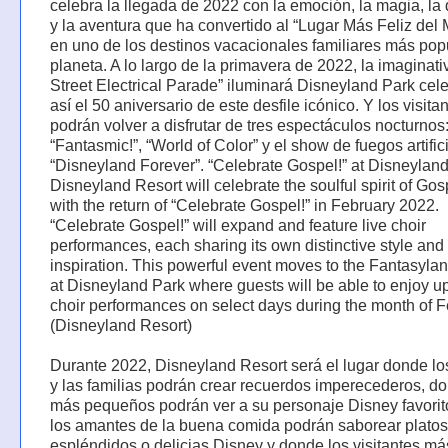
celebra la llegada de 2022 con la emoción, la magia, la 
y la aventura que ha convertido al “Lugar Más Feliz del
en uno de los destinos vacacionales familiares más pop
planeta. A lo largo de la primavera de 2022, la imaginat
Street Electrical Parade” iluminará Disneyland Park ce
así el 50 aniversario de este desfile icónico. Y los visita
podrán volver a disfrutar de tres espectáculos nocturnos
“Fantasmic!”, “World of Color” y el show de fuegos artific
“Disneyland Forever”. “Celebrate Gospel!” at Disneyland
Disneyland Resort will celebrate the soulful spirit of Go
with the return of “Celebrate Gospel!” in February 2022.
“Celebrate Gospel!” will expand and feature live choir
performances, each sharing its own distinctive style and
inspiration. This powerful event moves to the Fantasyla
at Disneyland Park where guests will be able to enjoy upl
choir performances on select days during the month of F
(Disneyland Resort)
Durante 2022, Disneyland Resort será el lugar donde l
y las familias podrán crear recuerdos imperecederos, d
más pequeños podrán ver a su personaje Disney favorit
los amantes de la buena comida podrán saborear platos
espléndidos o delicias Disney y donde los visitantes má