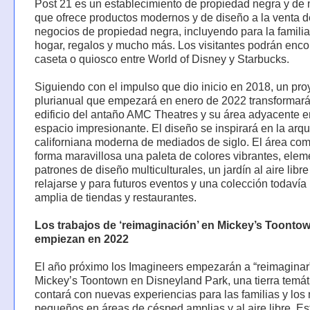
Post 21 es un establecimiento de propiedad negra y de 
que ofrece productos modernos y de diseño a la venta d
negocios de propiedad negra, incluyendo para la familia,
hogar, regalos y mucho más. Los visitantes podrán encon
caseta o quiosco entre World of Disney y Starbucks.
Siguiendo con el impulso que dio inicio en 2018, un pro
plurianual que empezará en enero de 2022 transformará
edificio del antaño AMC Theatres y su área adyacente e
espacio impresionante. El diseño se inspirará en la arqu
californiana moderna de mediados de siglo. El área co
forma maravillosa una paleta de colores vibrantes, elem
patrones de diseño multiculturales, un jardín al aire libr
relajarse y para futuros eventos y una colección todaví
amplia de tiendas y restaurantes.
Los trabajos de ‘reimaginación’ en Mickey’s Toonto
empiezan en 2022
El año próximo los Imagineers empezarán a “reimaginar
Mickey’s Toontown en Disneyland Park, una tierra temát
contará con nuevas experiencias para las familias y los
pequeños en áreas de césped amplias y al aire libre. Es