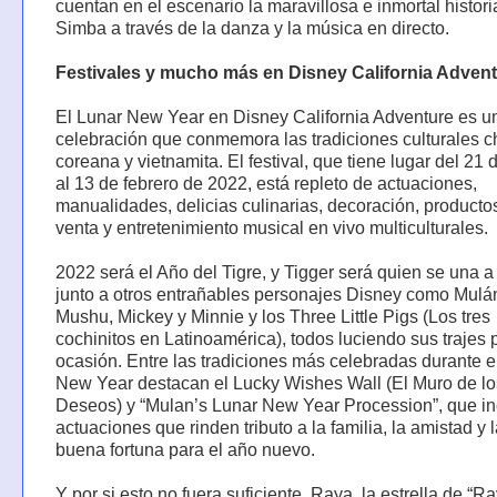
cuentan en el escenario la maravillosa e inmortal histori
Simba a través de la danza y la música en directo.
Festivales y mucho más en Disney California Adven
El Lunar New Year en Disney California Adventure es un
celebración que conmemora las tradiciones culturales c
coreana y vietnamita. El festival, que tiene lugar del 21
al 13 de febrero de 2022, está repleto de actuaciones,
manualidades, delicias culinarias, decoración, productos
venta y entretenimiento musical en vivo multiculturales.
2022 será el Año del Tigre, y Tigger será quien se una a l
junto a otros entrañables personajes Disney como Mulá
Mushu, Mickey y Minnie y los Three Little Pigs (Los tres
cochinitos en Latinoamérica), todos luciendo sus trajes 
ocasión. Entre las tradiciones más celebradas durante e
New Year destacan el Lucky Wishes Wall (El Muro de lo
Deseos) y “Mulan’s Lunar New Year Procession”, que in
actuaciones que rinden tributo a la familia, la amistad y 
buena fortuna para el año nuevo.
Y por si esto no fuera suficiente, Raya, la estrella de “R