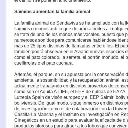
el carillón se pone en funcionamiento.
Saimiris aumentan la familia animal
La familia animal de Sendaviva se ha ampliado con la l
saimiris o monos ardilla que dejarán atónitos a cualquie
se trata de uno de los monos más vocales, puesto que 
numerosos sonidos para comunicarse habiéndose ident
más de 25 tipos distintos de llamadas entre ellos. El púb
también podrá observar en el Aviario nuevas especies 
como el pato colorado, la serreta, el porrón moñudo, el 
cuellirrojas o el pato cuchara.
Además, el parque, en su apuesta por la conservación 
ambiente, la sostenibilidad y la recuperación animal, es
actualmente trabajando en distintos proyectos de conse
como son el Aquila A-LIFE, el EEP de nutrias de EAZA, e
Lutreola Spain de visón europeo y el EEP Saimiri bolivi
boliviensis. De igual modo, sigue inmerso en distintos p
de investigación como el de colaboración con la Univer
Castilla-La Mancha y el Instituto de Investigación en Re
Cinegéticos en un estudio para evaluar la eficacia de dis
productos olorosos para atraer a los lobos que conviven