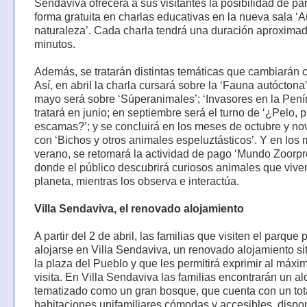
Sendaviva ofrecerá a sus visitantes la posibilidad de par
forma gratuita en charlas educativas en la nueva sala ‘A
naturaleza’. Cada charla tendrá una duración aproxima
minutos.
Además, se tratarán distintas temáticas que cambiarán 
Así, en abril la charla cursará sobre la ‘Fauna autóctona’
mayo será sobre ‘Súperanimales’; ‘Invasores en la Pení
tratará en junio; en septiembre será el turno de ‘¿Pelo, 
escamas?’; y se concluirá en los meses de octubre y n
con ‘Bichos y otros animales espeluztásticos’. Y en los
verano, se retomará la actividad de pago ‘Mundo Zoorpr
donde el público descubrirá curiosos animales que vive
planeta, mientras los observa e interactúa.
Villa Sendaviva, el renovado alojamiento
A partir del 2 de abril, las familias que visiten el parque
alojarse en Villa Sendaviva, un renovado alojamiento s
la plaza del Pueblo y que les permitirá exprimir al máxi
visita. En Villa Sendaviva las familias encontrarán un a
tematizado como un gran bosque, que cuenta con un tot
habitaciones unifamiliares cómodas y accesibles, disp