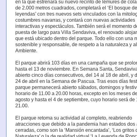
en la que estrenará su nuevo recinto de lémures de cola
de 2.000 metros cuadrados, completará el ‘El bosque de
leyendas’ con tres nuevos sets vinculados con la mitolog
costumbres navarras, y contará con nuevas actividades
interactivas y espectáculos. También será el momento d
puesta de largo para Villa Sendaviva, el renovado aloja
que está ubicado dentro del parque. Todo ello con una 
sostenible y responsable, de respeto a la naturaleza y a
Ambiente.
El parque abrirá 103 días en una campaña que se prolo
hasta el 13 de noviembre. En Semana Santa, Sendaviva
abierto cinco días consecutivos, del 14 al 18 de abril, y d
24 de abril en la Semana de Pascua. Tras esos días fest
parque permanecerá abierto sábados, domingos y festiv
horario de 11.00 a 20.00 horas, excepto en los meses de 
agosto y hasta el 4 de septiembre, cuyo horario será de
21.00.
El parque retoma su actividad al completo, reabriendo
atracciones que debido a la pandemia han estados dos
cerradas, como son la ‘Mansión encantada’, ‘Los gritos 
Naturaleza’ o la de realidad virtual ‘La Leyenda de Ronc