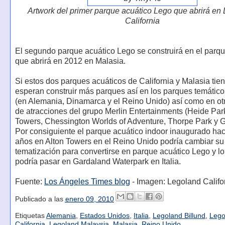
Artwork del primer parque acuático Lego que abrirá en
California
El segundo parque acuático Lego se construirá en el parq
que abrirá en 2012 en Malasia.
Si estos dos parques acuáticos de California y Malasia tien
esperan construir más parques así en los parques temátic
(en Alemania, Dinamarca y el Reino Unido) así como en ot
de atracciones del grupo Merlin Entertainments (Heide Park
Towers, Chessington Worlds of Adventure, Thorpe Park y G
Por consiguiente el parque acuático indoor inaugurado ha
años en Alton Towers en el Reino Unido podría cambiar su
tematización para convertirse en parque acuático Lego y l
podría pasar en Gardaland Waterpark en Italia.
Fuente:
Los Ángeles Times blog
- Imagen: Legoland Califo
Publicado a las
enero 09, 2010
Etiquetas
Alemania
,
Estados Unidos
,
Italia
,
Legoland Billund
,
Lego
California
,
Legoland Malaysia
,
Malasia
,
Reino Unido