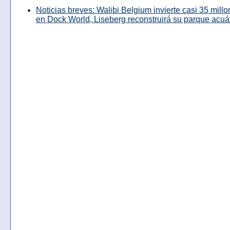
Noticias breves: Walibi Belgium invierte casi 35 mill
en Dock World, Liseberg reconstruirá su parque acuá