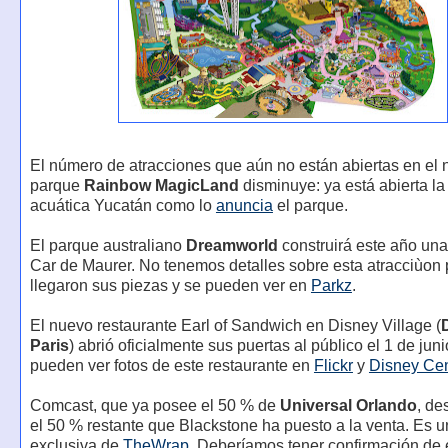
El número de atracciones que aún no están abiertas en el
parque
Rainbow MagicLand
disminuye: ya está abierta la
acuática Yucatán como lo
anuncia
el parque.
El parque australiano
Dreamworld
construirá este año una
Car de Maurer. No tenemos detalles sobre esta atracciùon 
llegaron sus piezas y se pueden ver en
Parkz
.
El nuevo restaurante Earl of Sandwich en Disney Village (
Paris
) abrió oficialmente sus puertas al público el 1 de jun
pueden ver fotos de este restaurante en
Flickr
y
Disney Cen
Comcast, que ya posee el 50 % de
Universal Orlando
, de
el 50 % restante que Blackstone ha puesto a la venta. Es u
exclusiva de
TheWrap
. Deberíamos tener confirmación de 