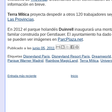
información en breve.
Terra Mítica
proyecta despedir a otros 120 trabajadores s
Las Provincias
.
En 2012 el parque holandés
Duinrell
inaugurará una mont
familar construida por Gerstlauer. El ayuntamiento ha dado
se pueden ver imágenes en
ParcPlaza.net
.
Publicado a las
junio 05, 2011
Etiquetas
Disneyland Paris
,
Disneyland Resort Paris
,
Dreamworld
Parque Warner Madrid
,
Rainbow MagicLand
,
Terra Mítica
,
Univer
Entrada más reciente
Inicio