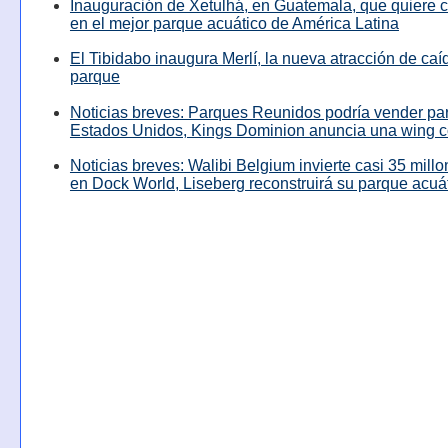
Inauguración de Xetulhá, en Guatemala, que quiere c
en el mejor parque acuático de América Latina
El Tibidabo inaugura Merlí, la nueva atracción de caíd
parque
Noticias breves: Parques Reunidos podría vender pa
Estados Unidos, Kings Dominion anuncia una wing c
Noticias breves: Walibi Belgium invierte casi 35 mill
en Dock World, Liseberg reconstruirá su parque acuá