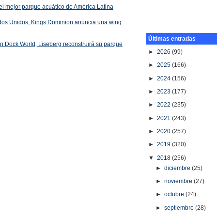
el mejor parque acuático de América Latina
ados Unidos, Kings Dominion anuncia una wing
Últimas entradas
 en Dock World, Liseberg reconstruirá su parque
►
2026
(99)
►
2025
(166)
►
2024
(156)
►
2023
(177)
►
2022
(235)
►
2021
(243)
►
2020
(257)
►
2019
(320)
▼
2018
(256)
►
diciembre
(25)
►
noviembre
(27)
►
octubre
(24)
►
septiembre
(28)