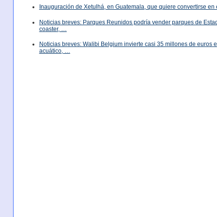
Inauguración de Xetulhá, en Guatemala, que quiere convertirse en 
Noticias breves: Parques Reunidos podría vender parques de Est
coaster, …
Noticias breves: Walibi Belgium invierte casi 35 millones de euros
acuático, …