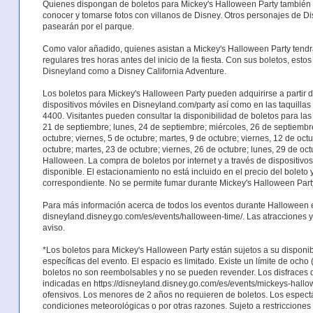
Quienes dispongan de boletos para Mickey's Halloween Party también p
conocer y tomarse fotos con villanos de Disney. Otros personajes de 
pasearán por el parque.
Como valor añadido, quienes asistan a Mickey's Halloween Party tendrán
regulares tres horas antes del inicio de la fiesta. Con sus boletos, esto
Disneyland como a Disney California Adventure.
Los boletos para Mickey's Halloween Party pueden adquirirse a partir de
dispositivos móviles en Disneyland.com/party así como en las taquillas
4400. Visitantes pueden consultar la disponibilidad de boletos para las
21 de septiembre; lunes, 24 de septiembre; miércoles, 26 de septiembre
octubre; viernes, 5 de octubre; martes, 9 de octubre; viernes, 12 de oct
octubre; martes, 23 de octubre; viernes, 26 de octubre; lunes, 29 de oct
Halloween. La compra de boletos por internet y a través de dispositivo
disponible. El estacionamiento no está incluido en el precio del boleto y
correspondiente. No se permite fumar durante Mickey's Halloween Part
Para más información acerca de todos los eventos durante Halloween e
disneyland.disney.go.com/es/events/halloween-time/. Las atracciones y
aviso.
*Los boletos para Mickey's Halloween Party están sujetos a su disponibi
específicas del evento. El espacio es limitado. Existe un límite de ocho 
boletos no son reembolsables y no se pueden revender. Los disfraces 
indicadas en https://disneyland.disney.go.com/es/events/mickeys-hallow
ofensivos. Los menores de 2 años no requieren de boletos. Los espec
condiciones meteorológicas o por otras razones. Sujeto a restricciones 