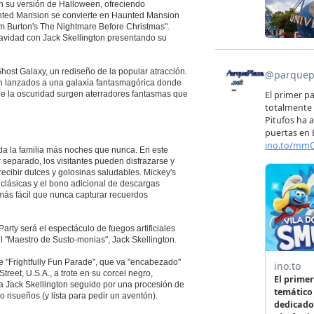
n su versión de Halloween, ofreciendo
Haunted Mansion se convierte en Haunted Mansion
Tim Burton's The Nightmare Before Christmas".
Navidad con Jack Skellington presentando su
st Galaxy, un rediseño de la popular atracción.
on lanzados a una galaxia fantasmagórica donde
De la oscuridad surgen aterradores fantasmas que
oda la familia más noches que nunca. En este
r separado, los visitantes pueden disfrazarse y
 recibir dulces y golosinas saludables. Mickey's
 clásicas y el bono adicional de descargas
más fácil que nunca capturar recuerdos
rty será el espectáculo de fuegos artificiales
 "Maestro de Susto-monias", Jack Skellington.
le "Frightfully Fun Parade", que va "encabezado"
reet, U.S.A., a trote en su corcel negro,
 a Jack Skellington seguido por una procesión de
risueños (y lista para pedir un aventón).