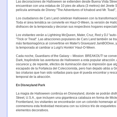
Las decoraciones de Halloween se extienden desde Buena Vista Street h
encuentran con una estatua de 10 pies de altura (3 metros) del Jinete 
película animada de Disney "The Adventures of Ichabod and Mr. Toad", 
Los ciudadanos de Cars Land celebran Halloween con la transformació
Toda el área temática se convierte en Haul-O-Ween, la versión de Hall
disfraces de la temporada y decoran sus respectivos hogares especial
Los visitantes verán a Lightning McQueen, Mater, Cruz, Red y DJ "auto-
"Trick or Treat". Las atracciones populares de Cars Land también se t
más fantasmagórica al convertirse en Mater's Graveyard JamBOOree, y Lu
la temporada al cambiar a Luigi's Honkin' Haul-O-Ween.
Cada noche, Guardians of the Galaxy – Mission: BREAKOUT! se converti
Dark, trayéndole las aventuras de Halloween a esta popular atracción. Al
oscurece y, de repente, efectos de iluminación dan la impresión que a
escapado de la Fortaleza del Coleccionista, pero han dejado atrás a Gro
las criaturas que han sido soltadas para que él pueda encontrar y resc
temporal de la atracción.
En Disneyland Park
La magia de Halloween continúa en Disneyland, donde se podrán disfr
Street, U.S.A., que incluyen una gigantesca calabaza en forma de Mick
Frontierland, los visitantes se encontrarán con un colorido homenaje a
conmemora esta festividad mexicana con su icónico trío de esqueletos m
elementos decorativos.