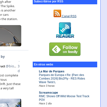
Subscribirse por RSS
Canal RSS
En otras webs
La Mar de Parques
Parques de Europa • Re: [Parc des
Combes 2026] Bis2Fly - RES Rides
Wave Twist L
Hace 3 horas
Screamscape
RMC Shows Off Wild Moose Test Track
POV
Hace 1 día