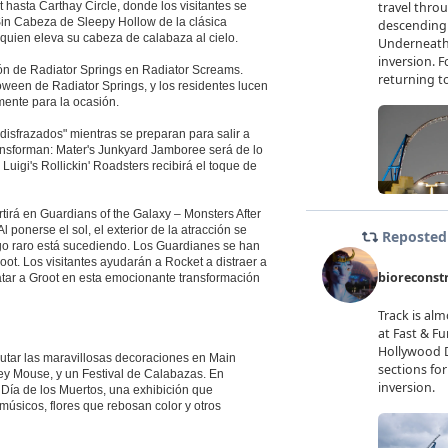
asta Carthay Circle, donde los visitantes se
Sin Cabeza de Sleepy Hollow de la clásica
quien eleva su cabeza de calabaza al cielo.
n de Radiator Springs en Radiator Screams.
oween de Radiator Springs, y los residentes lucen
mente para la ocasión.
disfrazados" mientras se preparan para salir a
ransforman: Mater's Junkyard Jamboree será de lo
igi's Rollickin' Roadsters recibirá el toque de
rá en Guardians of the Galaxy – Monsters After
 ponerse el sol, el exterior de la atracción se
lgo raro está sucediendo. Los Guardianes se han
ot. Los visitantes ayudarán a Rocket a distraer a
atar a Groot en esta emocionante transformación
utar las maravillosas decoraciones en Main
ey Mouse, y un Festival de Calabazas. En
l Día de los Muertos, una exhibición que
úsicos, flores que rebosan color y otros