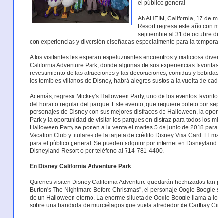
el público general
ANAHEIM, California, 17 de m
Resort regresa este año con 
septiembre al 31 de octubre d
con experiencias y diversión diseñadas especialmente para la tempora
A los visitantes les esperan espeluznantes encuentros y maliciosa div
California Adventure Park, donde algunas de sus experiencias favoritas
revestimiento de las atracciones y las decoraciones, comidas y bebida
los temibles villanos de Disney, habrá alegres sustos a la vuelta de ca
Además, regresa Mickey's Halloween Party, uno de los eventos favorit
del horario regular del parque. Este evento, que requiere boleto por se
personajes de Disney con sus mejores disfraces de Halloween, la oport
Park y la oportunidad de visitar los parques en disfraz para todos los m
Halloween Party se ponen a la venta el martes 5 de junio de 2018 para
Vacation Club y titulares de la tarjeta de crédito Disney Visa Card. El m
para el público general. Se pueden adquirir por internet en Disneyland.
Disneyland Resort o por teléfono al 714-781-4400.
En Disney California Adventure Park
Quienes visiten Disney California Adventure quedarán hechizados tan p
Burton's The Nightmare Before Christmas", el personaje Oogie Boogie 
de un Halloween eterno. La enorme silueta de Oogie Boogie llama a los 
sobre una bandada de murciélagos que vuela alrededor de Carthay Ci