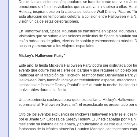
Dos de las atracciones más populares se transformarán una vez más e
emociones sin fin a los visitantes que se atrevan a subirse a ellas. 
Holiday, inspirándose en la clásica película de Walt Disney Pictures "
Esta atracción de temporada celebra la colisión entre Halloween y la 
visión única de estas celebraciones.
En Tomorrowland, Space Mountain se transforma en Space Mountain Gho
Visitantes que se suban a los veloces vehículos de Space Mountain s
están rodeados de gritos, efectos de sonido y estremecedora música. 
acosan y amenazan a los viajeros espaciales.
Mickey's Halloween Party*
Este año, la fiesta Mickey's Halloween Party podrá ser disfrutada por t
evento que ocurre tras el cierre del parque y que requiere un boleto po
participar en la tradición de "Trick-or-Treat" por todo Disneyland Park y
Halloween Party también incluye entretenimiento especial, atracciones
ilimitadas de fotos de Disney PhotoPass** durante la noche, haciendo 
inolvidables durante la fiesta.
Una experiencia exclusiva para quienes asistan a Mickey's Halloween Pa
sobrenatural "Halloween Screams". El espectáculo es presentado por el
Otro de los eventos exclusivos de Mickey's Halloween Party es el desfi
por el Jinete Sin Cabeza de Sleepy Hollow. El Jinete cabalga por Main St
meciendo su linterna de calabaza, y anunciando el desfile que incluye
fantasmas de la icónica atracción Haunted Mansion, tan macabros como 