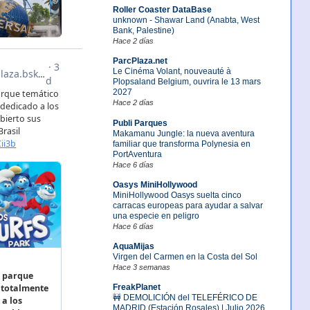
Roller Coaster DataBase
unknown - Shawar Land (Anabta, West
Bank, Palestine)
Hace 2 días
ParcPlaza.net
Le Cinéma Volant, nouveauté à
Plopsaland Belgium, ouvrira le 13 mars
2027
Hace 2 días
Publi Parques
Makamanu Jungle: la nueva aventura
familiar que transforma Polynesia en
PortAventura
Hace 6 días
Oasys MiniHollywood
MiniHollywood Oasys suelta cinco
carracas europeas para ayudar a salvar
una especie en peligro
Hace 6 días
AquaMijas
Virgen del Carmen en la Costa del Sol
Hace 3 semanas
FreakPlanet
🚧 DEMOLICIÓN del TELEFÉRICO DE
MADRID (Estación Rosales) | Julio 2026