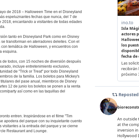
ayo de 2018 – Halloween Time en el Disneyland
más espeluznantes fechas que nunca, del 7 de
e 2018, encantando a visitantes de todas edades
da.
ersión tanto en Disneyland Park como en Disney
 se transforman en aterradores deleites. Con el
s con temática de Halloween, y encuentros con
da esquina.
os de todos, con 15 noches de diversión después
parado, incluye entretenimiento exclusivo,
unidad de "Trick or Treat" por todo Disneyland
iembros de la familia. Los boletos para Mickey's
 titulares del pase anual, miembros de Disney
artes 12 de junio los boletos se ponen a la venta
com/party así como en las taquillas del
ronto entren. Inspirándose en el filme "Tim
se apodera del parque con su inquietante cuento
visitantes a la entrada del parque y se cierne
rcle Restaurant and Lounge.