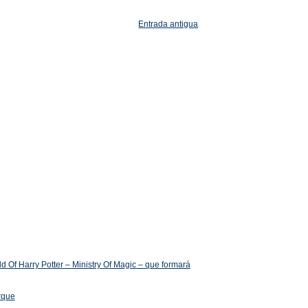
Entrada antigua
 Of Harry Potter – Ministry Of Magic – que formará
arque