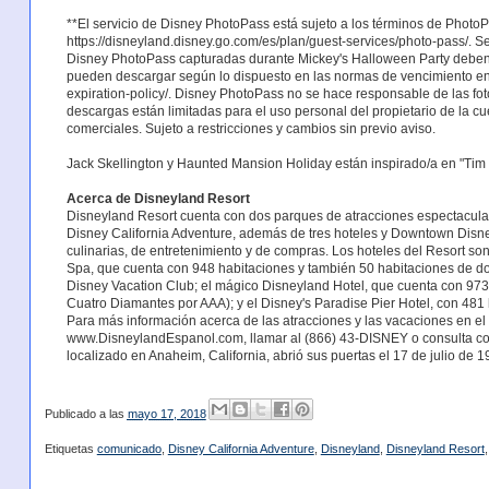
**El servicio de Disney PhotoPass está sujeto a los términos de Phot
https://disneyland.disney.go.com/es/plan/guest-services/photo-pass/. Se 
Disney PhotoPass capturadas durante Mickey's Halloween Party deben 
pueden descargar según lo dispuesto en las normas de vencimiento en 
expiration-policy/. Disney PhotoPass no se hace responsable de las f
descargas están limitadas para el uso personal del propietario de la c
comerciales. Sujeto a restricciones y cambios sin previo aviso.
Jack Skellington y Haunted Mansion Holiday están inspirado/a en "Tim
Acerca de Disneyland Resort
Disneyland Resort cuenta con dos parques de atracciones espectacular
Disney California Adventure, además de tres hoteles y Downtown Disney
culinarias, de entretenimiento y de compras. Los hoteles del Resort son
Spa, que cuenta con 948 habitaciones y también 50 habitaciones de d
Disney Vacation Club; el mágico Disneyland Hotel, que cuenta con 973
Cuatro Diamantes por AAA); y el Disney's Paradise Pier Hotel, con 481
Para más información acerca de las atracciones y las vacaciones en el 
www.DisneylandEspanol.com, llamar al (866) 43-DISNEY o consulta con
localizado en Anaheim, California, abrió sus puertas el 17 de julio de 1
Publicado a las
mayo 17, 2018
Etiquetas
comunicado
,
Disney California Adventure
,
Disneyland
,
Disneyland Resort