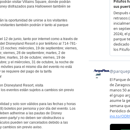
odrán visitar Villains Square, donde podrán
Disney disfrazados para Halloween también se
 la oportunidad de unirse a los visitantes
s visitantes también podrán ir tanto al parque
l 12 de junio, tanto por internet como a través de
 del Disneyland Resort o por teléfono al 714-781-
 15 noches: miércoles, 19 de septiembre; viernes,
; viernes, 28 de septiembre; martes, 2 de
ubre; martes, 16 de octubre; viernes, 19 de
ubre; y el miércoles, 31 de octubre, la noche de
s móviles para el mismo día del evento no está
 se requiere del pago de la tarifa
y.
n Disneyland Resort, visita
 los eventos están sujetos a cambios sin previo
lidad y solo son válidos para las fechas y horas
(8) boletos por persona y por día del evento. Los
deben adherirse a las pautas de Disney
een-party/ y no deben ser obstructivos u
táculos pueden ser cancelados debido a las
y cambios sin previo aviso.