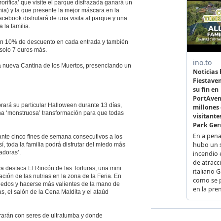
rorífica’ que visite el parque disfrazada ganará un
nia) y la que presente la mejor máscara en la
acebook disfrutará de una visita al parque y una
 la familia.
un 10% de descuento en cada entrada y también
 solo 7 euros más.
la nueva Cantina de los Muertos, presenciando un
brará su particular Halloween durante 13 días,
una ‘monstruosa’ transformación para que todas
nte cinco fines de semana consecutivos a los
í, toda la familia podrá disfrutar del miedo más
adoras’.
 destaca El Rincón de las Torturas, una mini
ación de las nutrias en la zona de la Feria. En
miedos y hacerse más valientes de la mano de
s, el salón de la Cena Maldita y el ataúd
rarán con seres de ultratumba y donde