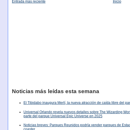
Entrada más reciente
Inicio
Noticias más leídas esta semana
El Tibidabo inaugura Merlí, la nueva atracción de caída libre del p
Universal Orlando revela nuevos detalles sobre The Wizarding World
parte del parque Universal Epic Universe en 2025
Noticias breves: Parques Reunidos podría vender parques de Est
coaster, …