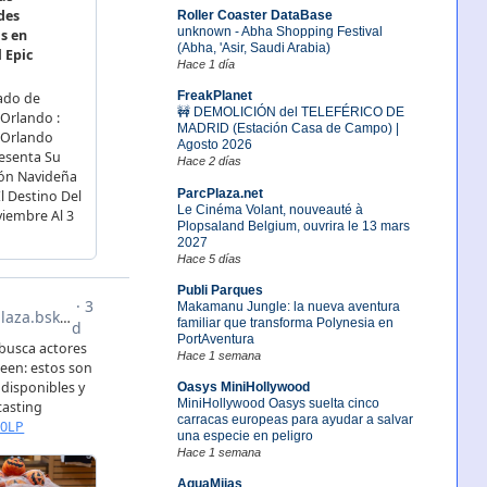
Roller Coaster DataBase
unknown - Abha Shopping Festival
(Abha, 'Asir, Saudi Arabia)
Hace 1 día
FreakPlanet
🚧 DEMOLICIÓN del TELEFÉRICO DE
MADRID (Estación Casa de Campo) |
Agosto 2026
Hace 2 días
ParcPlaza.net
Le Cinéma Volant, nouveauté à
Plopsaland Belgium, ouvrira le 13 mars
2027
Hace 5 días
Publi Parques
Makamanu Jungle: la nueva aventura
familiar que transforma Polynesia en
PortAventura
Hace 1 semana
Oasys MiniHollywood
MiniHollywood Oasys suelta cinco
carracas europeas para ayudar a salvar
una especie en peligro
Hace 1 semana
AquaMijas