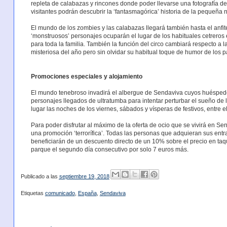
repleta de calabazas y rincones donde poder llevarse una fotografía 
visitantes podrán descubrir la ‘fantasmagórica’ historia de la pequeña 
El mundo de los zombies y las calabazas llegará también hasta el anf
‘monstruosos’ personajes ocuparán el lugar de los habituales cetreros 
para toda la familia. También la función del circo cambiará respecto a l
misteriosa del año pero sin olvidar su habitual toque de humor de los pa
Promociones especiales y alojamiento
El mundo tenebroso invadirá el albergue de Sendaviva cuyos huéspede
personajes llegados de ultratumba para intentar perturbar el sueño de 
lugar las noches de los viernes, sábados y vísperas de festivos, entre e
Para poder disfrutar al máximo de la oferta de ocio que se vivirá en 
una promoción ‘terrorífica’. Todas las personas que adquieran sus ent
beneficiarán de un descuento directo de un 10% sobre el precio en taqu
parque el segundo día consecutivo por solo 7 euros más.
Publicado a las
septiembre 19, 2018
Etiquetas
comunicado
,
España
,
Sendaviva