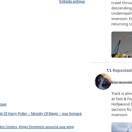
Entrada antigua
arque
 Of Harry Potter – Ministry Of Magic – que formará
ados Unidos, Kings Dominion anuncia una wing