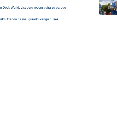
 en Dock World, Liseberg reconstruirá su parque
orld Orlando ha inaugurado Penguin Trek, …