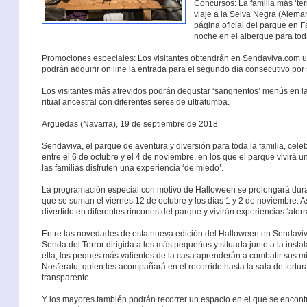
Concursos: La familia más ‘ter
viaje a la Selva Negra (Alema
página oficial del parque en F
noche en el albergue para toda
Promociones especiales: Los visitantes obtendrán en Sendaviva.com 
podrán adquirir on line la entrada para el segundo día consecutivo por
Los visitantes más atrevidos podrán degustar ‘sangrientos’ menús en 
ritual ancestral con diferentes seres de ultratumba.
Arguedas (Navarra), 19 de septiembre de 2018
Sendaviva, el parque de aventura y diversión para toda la familia, cele
entre el 6 de octubre y el 4 de noviembre, en los que el parque vivirá 
las familias disfruten una experiencia ‘de miedo’.
La programación especial con motivo de Halloween se prolongará dura
que se suman el viernes 12 de octubre y los días 1 y 2 de noviembre. As
divertido en diferentes rincones del parque y vivirán experiencias ‘aterr
Entre las novedades de esta nueva edición del Halloween en Sendaviva
Senda del Terror dirigida a los más pequeños y situada junto a la instal
ella, los peques más valientes de la casa aprenderán a combatir sus 
Nosferatu, quien les acompañará en el recorrido hasta la sala de tortura
transparente.
Y los mayores también podrán recorrer un espacio en el que se encont