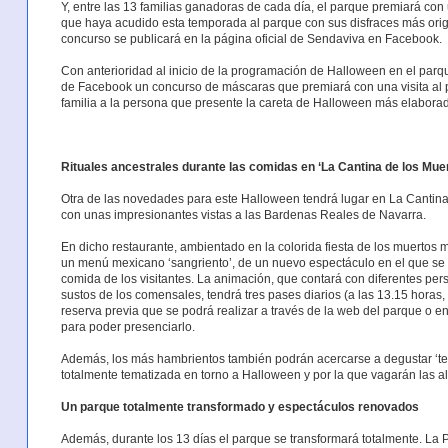
Y, entre las 13 familias ganadoras de cada día, el parque premiará con 
que haya acudido esta temporada al parque con sus disfraces más origi
concurso se publicará en la página oficial de Sendaviva en Facebook.
Con anterioridad al inicio de la programación de Halloween en el parqu
de Facebook un concurso de máscaras que premiará con una visita al p
familia a la persona que presente la careta de Halloween más elabora
Rituales ancestrales durante las comidas en ‘La Cantina de los Mue
Otra de las novedades para este Halloween tendrá lugar en La Cantina 
con unas impresionantes vistas a las Bardenas Reales de Navarra.
En dicho restaurante, ambientado en la colorida fiesta de los muertos m
un menú mexicano ‘sangriento’, de un nuevo espectáculo en el que se r
comida de los visitantes. La animación, que contará con diferentes pe
sustos de los comensales, tendrá tres pases diarios (a las 13.15 horas,
reserva previa que se podrá realizar a través de la web del parque o en
para poder presenciarlo.
Además, los más hambrientos también podrán acercarse a degustar ‘terro
totalmente tematizada en torno a Halloween y por la que vagarán las 
Un parque totalmente transformado y espectáculos renovados
Además, durante los 13 días el parque se transformará totalmente. La 