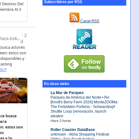
Subscribirse por RSS
Canal RSS
En otras webs
La Mar de Parques
Parques de América del Norte • Re:
[Knott's Berry Farm 2026] MonteZOOMa:
The Forbidden Fortress - Schwarzkopf
Shuttle Loop (renovación, launch
aleatori
Hace 2 horas
Roller Coaster DataBase
unknown - Abha Shopping Festival
(Abha, 'Asir, Saudi Arabia)