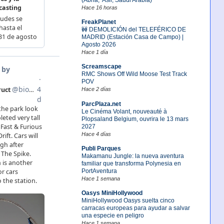
Hace 16 horas
FreakPlanet
🚧 DEMOLICIÓN del TELEFÉRICO DE
MADRID (Estación Casa de Campo) |
Agosto 2026
Hace 1 día
Screamscape
RMC Shows Off Wild Moose Test Track
POV
Hace 2 días
ParcPlaza.net
Le Cinéma Volant, nouveauté à
Plopsaland Belgium, ouvrira le 13 mars
2027
Hace 4 días
Publi Parques
Makamanu Jungle: la nueva aventura
familiar que transforma Polynesia en
PortAventura
Hace 1 semana
Oasys MiniHollywood
MiniHollywood Oasys suelta cinco
carracas europeas para ayudar a salvar
una especie en peligro
Hace 1 semana