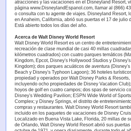
atracciones y las vacaciones en el Disneyland Resort, vi
página www.DisneylandEspanol.com, llamar al (866) 
o consulta con tu agente de viajes. Disneyland Resort, l
en Anaheim, California, abrió sus puertas el 17 de julio 
Está abierto todos los días del año.
Acerca de Walt Disney World Resort
Walt Disney World Resort es un centro de entretenimien
recreación de clase mundial de casi 40 millas cuadrada
kilómetros cuadrados) con cuatro parques temáticos (M
Kingdom, Epcot, Disney's Hollywood Studios y Disney's
Kingdom); dos parques acuáticos de aventura (Disney's
Beach y Disney's Typhoon Lagoon); 36 hoteles turístico
propiedad y operados por Walt Disney Parks & Resorts,
incluyendo ocho propiedades de Disney Vacation Club)
hoyos de golf en cuatro campos; dos spas de servicio c
Disney's Wedding Pavilion; ESPN Wide World of Sports
Complex; y Disney Springs, el distrito de entretenimiento
compras y restaurantes. Walt Disney World Resort tamb
incluido en los paquetes de vacaciones de Disney Cruis
Localizado en Buena Vista Lake, Florida, 20 millas de 
de Orlando, Walt Disney World Resort abrió sus puertas 
octubre de 1971, y opera diariamente, durante todo el a