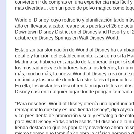
convierten ir de compras en una experiencia más fácil 
más divertida… con un poco de polvo mágico como toque
World of Disney, cuyo rediseño y planificación tardó má
año en llevarse a cabo, reabre sus puertas el 26 de oct
Downtown Disney District en el Disneyland Resort y el 
octubre en Disney Springs en Walt Disney World.
Esta gran transformación de World of Disney ha cambi
detalle y función del establecimiento, casi como si la H
Madrina se hubiera encargado de la operación por sí so
los mostradores y exhibidores hasta los letreros, la ilum
más, mucho más, la nueva World of Disney crea una ex
dinámica y fascinante donde la estrella es el producto a 
En ella, los visitantes descubren la magia de los relatos
Disney casi en cualquier lugar donde pongan la mirada.
"Para nosotros, World of Disney ofrecía una oportunida
reimaginar lo que hoy es una tienda Disney", dijo Alysia
vice-presidenta de promoción visual y estrategia de col
para Walt Disney Parks and Resorts. "El diseño de la n
tienda destaca lo que es popular y novedoso ahora mism
mismo tiempo que también celebra la clásica herencia 