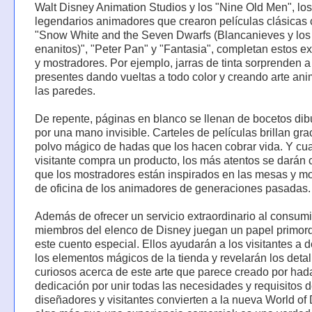
Walt Disney Animation Studios y los "Nine Old Men", los
legendarios animadores que crearon películas clásicas
"Snow White and the Seven Dwarfs (Blancanieves y los 
enanitos)", "Peter Pan" y "Fantasia", completan estos e
y mostradores. Por ejemplo, jarras de tinta sorprenden a
presentes dando vueltas a todo color y creando arte an
las paredes.
De repente, páginas en blanco se llenan de bocetos di
por una mano invisible. Carteles de películas brillan gra
polvo mágico de hadas que los hacen cobrar vida. Y cu
visitante compra un producto, los más atentos se darán 
que los mostradores están inspirados en las mesas y mo
de oficina de los animadores de generaciones pasadas.
Además de ofrecer un servicio extraordinario al consumi
miembros del elenco de Disney juegan un papel primord
este cuento especial. Ellos ayudarán a los visitantes a d
los elementos mágicos de la tienda y revelarán los deta
curiosos acerca de este arte que parece creado por had
dedicación por unir todas las necesidades y requisitos de
diseñadores y visitantes convierten a la nueva World of