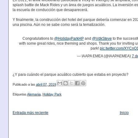
En 2021, el área Wickieland (dedicada a Vicky el Vikingo) se ampliará, co
splash battle de Mack Rides y un área de juegos acuáticos. La inversión es
la escuela de conducción que desaparecerá.
Y finalmente, la construcción del hotel del parque debería comenzar en 20
una piscina. Aún no se sabe como será la tematización.
Congratulations to
@HolidayParkHP
and
@VdkSteve
to the successf
with some great rides, nice theming and shops. Thank you for inviting us
park!
pic.twitter.com/XYCn
— IAAPA EMEA (@IAAPAEMEA)
7 d
¿Y para cuándo el parque acuático cubierto que estaba en proyecto?
Publicado a las
abril 07, 2019
Etiquetas
Alemania
,
Holiday Park
Entrada más reciente
Inicio