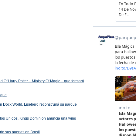
 Of Harry Potter – Ministry Of Magic – que formará
arque
 en Dock World, Liseberg reconstruirá su parque
ados Unidos, Kings Dominion anuncia una wing
rto sus puertas en Brasil