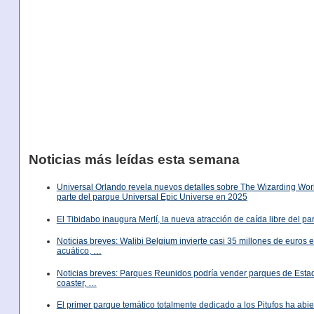
Noticias más leídas esta semana
Universal Orlando revela nuevos detalles sobre The Wizarding World
parte del parque Universal Epic Universe en 2025
El Tibidabo inaugura Merlí, la nueva atracción de caída libre del p
Noticias breves: Walibi Belgium invierte casi 35 millones de euros
acuático, …
Noticias breves: Parques Reunidos podría vender parques de Est
coaster, …
El primer parque temático totalmente dedicado a los Pitufos ha abie