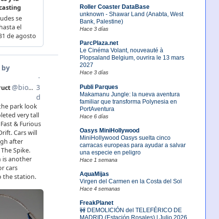
Roller Coaster DataBase
unknown - Shawar Land (Anabta, West
Bank, Palestine)
Hace 3 días
ParcPlaza.net
Le Cinéma Volant, nouveauté à
Plopsaland Belgium, ouvrira le 13 mars
2027
Hace 3 días
Publi Parques
Makamanu Jungle: la nueva aventura
familiar que transforma Polynesia en
PortAventura
Hace 6 días
Oasys MiniHollywood
MiniHollywood Oasys suelta cinco
carracas europeas para ayudar a salvar
una especie en peligro
Hace 1 semana
AquaMijas
Virgen del Carmen en la Costa del Sol
Hace 4 semanas
FreakPlanet
🚧 DEMOLICIÓN del TELEFÉRICO DE
MADRID (Estación Rosales) | Julio 2026