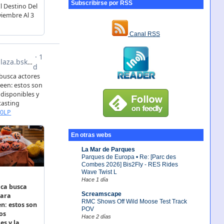
Subscribirse por RSS
Canal RSS
En otras webs
La Mar de Parques
Parques de Europa • Re: [Parc des
Combes 2026] Bis2Fly - RES Rides
Wave Twist L
Hace 1 día
Screamscape
RMC Shows Off Wild Moose Test Track
POV
Hace 2 días