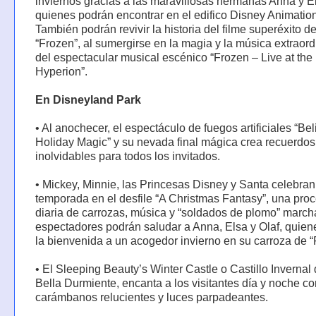
inviernos gracias a las maravillosas hermanas Anna y El
quienes podrán encontrar en el edifico Disney Animation
También podrán revivir la historia del filme superéxito de
“Frozen”, al sumergirse en la magia y la música extraord
del espectacular musical escénico “Frozen – Live at the
Hyperion”.
En Disneyland Park
• Al anochecer, el espectáculo de fuegos artificiales “Be
Holiday Magic” y su nevada final mágica crea recuerdos
inolvidables para todos los invitados.
• Mickey, Minnie, las Princesas Disney y Santa celebran
temporada en el desfile “A Christmas Fantasy”, una pro
diaria de carrozas, música y “soldados de plomo” marc
espectadores podrán saludar a Anna, Elsa y Olaf, quien
la bienvenida a un acogedor invierno en su carroza de “
• El Sleeping Beauty’s Winter Castle o Castillo Invernal
Bella Durmiente, encanta a los visitantes día y noche c
carámbanos relucientes y luces parpadeantes.