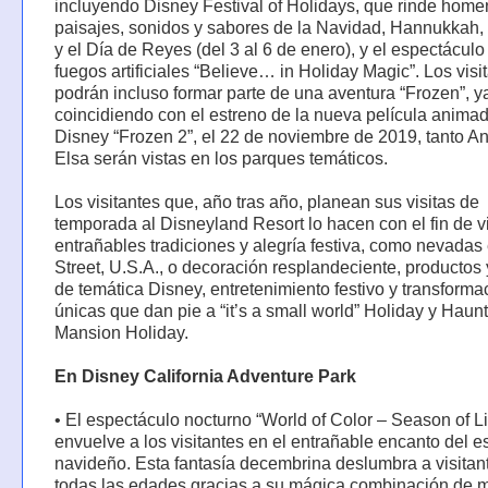
incluyendo Disney Festival of Holidays, que rinde home
paisajes, sonidos y sabores de la Navidad, Hannukkah
y el Día de Reyes (del 3 al 6 de enero), y el espectáculo
fuegos artificiales “Believe… in Holiday Magic”. Los visi
podrán incluso formar parte de una aventura “Frozen”, y
coincidiendo con el estreno de la nueva película anima
Disney “Frozen 2”, el 22 de noviembre de 2019, tanto 
Elsa serán vistas en los parques temáticos.
Los visitantes que, año tras año, planean sus visitas de
temporada al Disneyland Resort lo hacen con el fin de vi
entrañables tradiciones y alegría festiva, como nevadas
Street, U.S.A., o decoración resplandeciente, productos 
de temática Disney, entretenimiento festivo y transform
únicas que dan pie a “it’s a small world” Holiday y Haun
Mansion Holiday.
En Disney California Adventure Park
• El espectáculo nocturno “World of Color – Season of Li
envuelve a los visitantes en el entrañable encanto del es
navideño. Esta fantasía decembrina deslumbra a visitan
todas las edades gracias a su mágica combinación de 