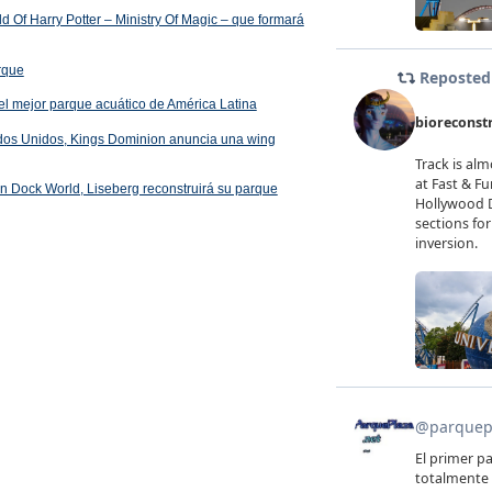
 Of Harry Potter – Ministry Of Magic – que formará
arque
el mejor parque acuático de América Latina
ados Unidos, Kings Dominion anuncia una wing
 en Dock World, Liseberg reconstruirá su parque