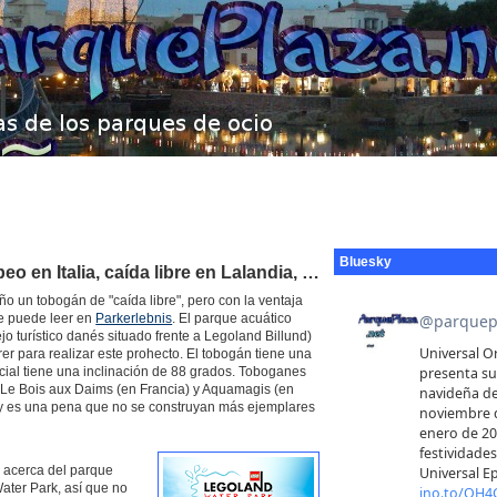
Bluesky
o en Italia, caída libre en Lalandia, …
ño un tobogán de "caída libre", pero con la ventaja
se puede leer en
Parkerlebnis
. El parque acuático
o turístico danés situado frente a Legoland Billund)
rer para realizar este prohecto. El tobogán tiene una
icial tiene una inclinación de 88 grados. Toboganes
s Le Bois aux Daims (en Francia) y Aquamagis (en
y es una pena que no se construyan más ejemplares
 acerca del parque
ater Park, así que no