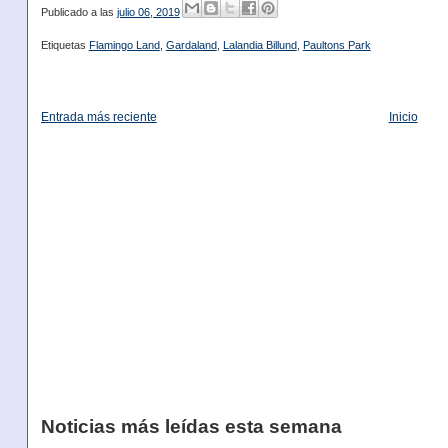
Publicado a las
julio 06, 2019
Etiquetas
Flamingo Land
,
Gardaland
,
Lalandia Billund
,
Paultons Park
Entrada más reciente
Inicio
Noticias más leídas esta semana