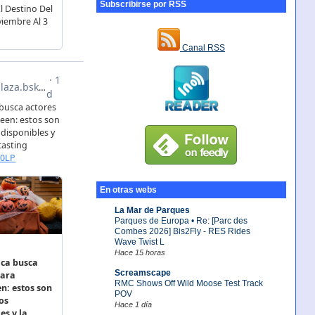
Subscribirse por RSS
Canal RSS
En otras webs
La Mar de Parques
Parques de Europa • Re: [Parc des
Combes 2026] Bis2Fly - RES Rides
Wave Twist L
Hace 15 horas
Screamscape
RMC Shows Off Wild Moose Test Track
POV
Hace 1 día