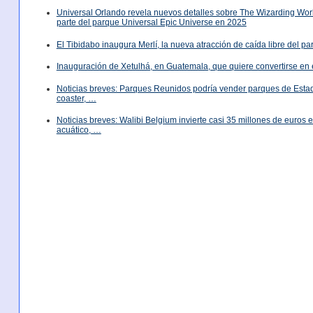
Universal Orlando revela nuevos detalles sobre The Wizarding World
parte del parque Universal Epic Universe en 2025
El Tibidabo inaugura Merlí, la nueva atracción de caída libre del p
Inauguración de Xetulhá, en Guatemala, que quiere convertirse en 
Noticias breves: Parques Reunidos podría vender parques de Est
coaster, …
Noticias breves: Walibi Belgium invierte casi 35 millones de euros
acuático, …