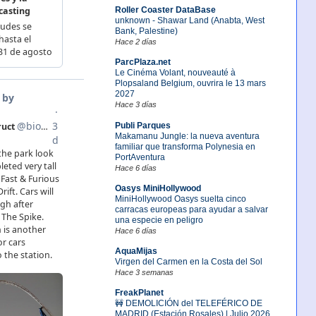
Roller Coaster DataBase
unknown - Shawar Land (Anabta, West
Bank, Palestine)
Hace 2 días
ParcPlaza.net
Le Cinéma Volant, nouveauté à
Plopsaland Belgium, ouvrira le 13 mars
2027
Hace 3 días
Publi Parques
Makamanu Jungle: la nueva aventura
familiar que transforma Polynesia en
PortAventura
Hace 6 días
Oasys MiniHollywood
MiniHollywood Oasys suelta cinco
carracas europeas para ayudar a salvar
una especie en peligro
Hace 6 días
AquaMijas
Virgen del Carmen en la Costa del Sol
Hace 3 semanas
FreakPlanet
🚧 DEMOLICIÓN del TELEFÉRICO DE
MADRID (Estación Rosales) | Julio 2026