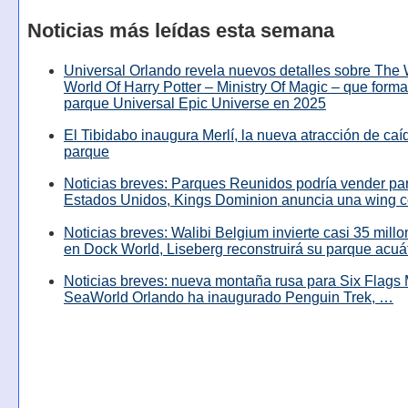
Noticias más leídas esta semana
Universal Orlando revela nuevos detalles sobre The
World Of Harry Potter – Ministry Of Magic – que forma
parque Universal Epic Universe en 2025
El Tibidabo inaugura Merlí, la nueva atracción de caíd
parque
Noticias breves: Parques Reunidos podría vender pa
Estados Unidos, Kings Dominion anuncia una wing c
Noticias breves: Walibi Belgium invierte casi 35 mill
en Dock World, Liseberg reconstruirá su parque acuá
Noticias breves: nueva montaña rusa para Six Flags 
SeaWorld Orlando ha inaugurado Penguin Trek, …