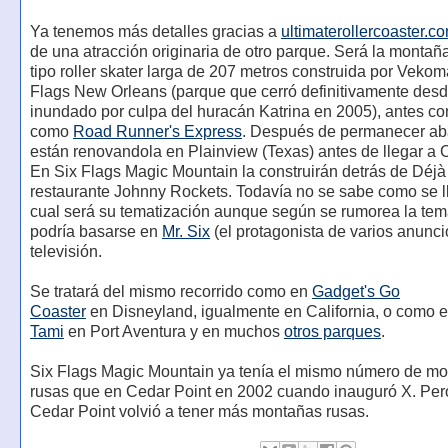
Ya tenemos más detalles gracias a
ultimaterollercoaster.c
de una atracción originaria de otro parque. Será la montañ
tipo roller skater larga de 207 metros construida por Vekom
Flags New Orleans (parque que cerró definitivamente desd
inundado por culpa del huracán Katrina en 2005), antes c
como
Road Runner's Express
. Después de permanecer a
están renovandola en Plainview (Texas) antes de llegar a C
En Six Flags Magic Mountain la construirán detrás de Déjà
restaurante Johnny Rockets. Todavía no se sabe como se l
cual será su tematización aunque según se rumorea la tem
podría basarse en
Mr. Six
(el protagonista de varios anunci
televisión.
Se tratará del mismo recorrido como en
Gadget's Go
Coaster
en Disneyland, igualmente en California, o como 
Tami
en Port Aventura y en muchos
otros parques
.
Six Flags Magic Mountain ya tenía el mismo número de m
rusas que en Cedar Point en 2002 cuando inauguró X. Pe
Cedar Point volvió a tener más montañas rusas.