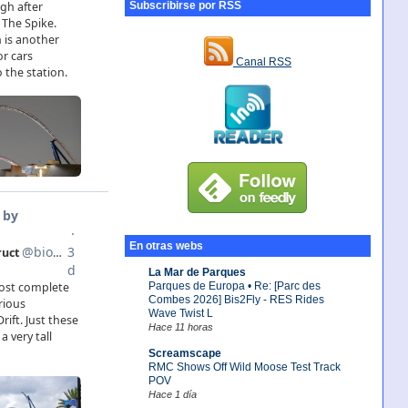
Subscribirse por RSS
Canal RSS
En otras webs
La Mar de Parques
Parques de Europa • Re: [Parc des
Combes 2026] Bis2Fly - RES Rides
Wave Twist L
Hace 11 horas
Screamscape
RMC Shows Off Wild Moose Test Track
POV
Hace 1 día