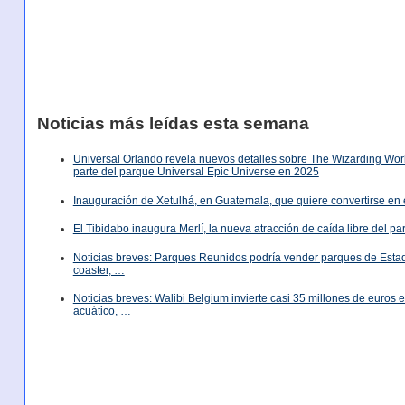
Noticias más leídas esta semana
Universal Orlando revela nuevos detalles sobre The Wizarding World
parte del parque Universal Epic Universe en 2025
Inauguración de Xetulhá, en Guatemala, que quiere convertirse en 
El Tibidabo inaugura Merlí, la nueva atracción de caída libre del p
Noticias breves: Parques Reunidos podría vender parques de Est
coaster, …
Noticias breves: Walibi Belgium invierte casi 35 millones de euros
acuático, …