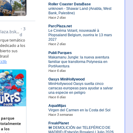
Roller Coaster DataBase
unknown - Shawar Land (Anabta, West
Bank, Palestine)
Hace 2 días
ParcPlaza.net
Le Cinéma Volant, nouveauté à
Plopsaland Belgium, ouvrira le 13 mars
2027
Hace 2 días
Publi Parques
Makamanu Jungle: la nueva aventura
familiar que transforma Polynesia en
PortAventura
Hace 6 días
Oasys MiniHollywood
MiniHollywood Oasys suelta cinco
carracas europeas para ayudar a salvar
una especie en peligro
Hace 6 días
AquaMijas
Virgen del Carmen en la Costa del Sol
Hace 3 semanas
FreakPlanet
🚧 DEMOLICIÓN del TELEFÉRICO DE
MADRID (Estación Rosales) | Julio 2026