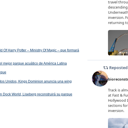
 Of Harry Potter – Ministry Of Magic – que formará
el mejor parque acuático de América Latina
arque
ados Unidos, Kings Dominion anuncia una wing
 en Dock World, Liseberg reconstruirá su parque