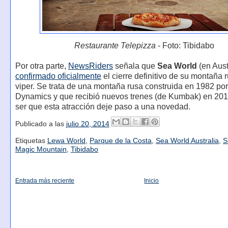
Restaurante Telepizza
- Foto: Tibidabo
Por otra parte,
NewsRiders
señala que
Sea World
(en Aust
confirmado oficialmente
el cierre definitivo de su montaña
viper. Se trata de una montaña rusa construida en 1982 po
Dynamics y que recibió nuevos trenes (de Kumbak) en 20
ser que esta atracción deje paso a una novedad.
Publicado a las
julio 20, 2014
Etiquetas
Lewa World
,
Parque de la Costa
,
Sea World Australia
,
S
Magic Mountain
,
Tibidabo
Entrada más reciente
Inicio