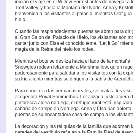
inician el viaje en el Willow Forrest antes de navegar a 
Troll Valley, y hacia la Montaña del Norte. Anna y Kristof
bienvenida a los visitantes al palacio, mientras Olaf gira
hielo.
Cuando las resplandecientes puertas se abren para dirig
al Gran Salón del Palacio de Hielo, los visitantes son m
cantar junto con Elsa el conocido tema, “Let It Go” mient
magia de la Reina del hielo los rodea.
Mientras el bote se desliza hacia el lado de la montaña, 
Snowgies rodean felizmente a Marshmallow, quien ruge
poderosamente para saludar a los visitantes con la expl
su frío aliento mientras se dirigen a la bahía de Arendell
Para conocer a las hermanas reales, se invita a los visit
acogedora Royal Sommerhus. Localizada justo afuera d
pintoresca aldea noruega, el refugio rural está inspirad
cabaña de campo en Noruega. Anna y Elsa han abierto 
puertas de su encantadora casa de campo a los visitant
La decoración y las reliquias de la familia que adornan 
paredes del vestíbulo reflejan a la Familia Real de Aren