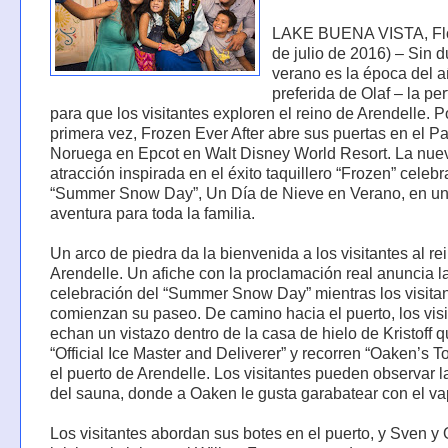
LAKE BUENA VISTA, Flo
de julio de 2016) – Sin d
verano es la época del 
preferida de Olaf – la per
para que los visitantes exploren el reino de Arendelle. P
primera vez, Frozen Ever After abre sus puertas en el P
Noruega en Epcot en Walt Disney World Resort. La nue
atracción inspirada en el éxito taquillero “Frozen” celebr
“Summer Snow Day”, Un Día de Nieve en Verano, en u
aventura para toda la familia.
Un arco de piedra da la bienvenida a los visitantes al re
Arendelle. Un afiche con la proclamación real anuncia l
celebración del “Summer Snow Day” mientras los visita
comienzan su paseo. De camino hacia el puerto, los visi
echan un vistazo dentro de la casa de hielo de Kristoff q
“Official Ice Master and Deliverer” y recorren “Oaken’s 
el puerto de Arendelle. Los visitantes pueden observar l
del sauna, donde a Oaken le gusta garabatear con el va
Los visitantes abordan sus botes en el puerto, y Sven y 