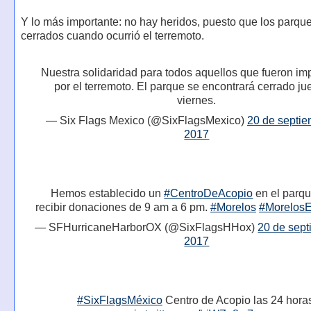
Y lo más importante: no hay heridos, puesto que los parqu
cerrados cuando ocurrió el terremoto.
Nuestra solidaridad para todos aquellos que fueron i
por el terremoto. El parque se encontrará cerrado ju
viernes.
— Six Flags Mexico (@SixFlagsMexico)
20 de septie
2017
Hemos establecido un
#CentroDeAcopio
en el parqu
recibir donaciones de 9 am a 6 pm.
#Morelos
#Morelos
— SFHurricaneHarborOX (@SixFlagsHHox)
20 de sept
2017
#SixFlagsMéxico
Centro de Acopio las 24 hora