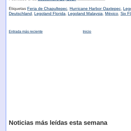
Etiquetas
Feria de Chapultepec
,
Hurricane Harbor Oaxtepec
,
Leg
Deutschland
,
Legoland Florida
,
Legoland Malaysia
,
México
,
Six F
Entrada más reciente
Inicio
Noticias más leídas esta semana