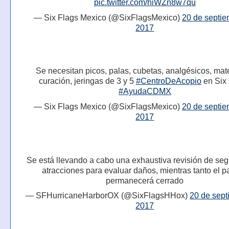
pic.twitter.com/hiWZn8w7qu
— Six Flags Mexico (@SixFlagsMexico)
20 de septie
2017
Se necesitan picos, palas, cubetas, analgésicos, mate
curación, jeringas de 3 y 5
#CentroDeAcopio
en Six 
#AyudaCDMX
— Six Flags Mexico (@SixFlagsMexico)
20 de septie
2017
Se está llevando a cabo una exhaustiva revisión de se
atracciones para evaluar daños, mientras tanto el 
permanecerá cerrado
— SFHurricaneHarborOX (@SixFlagsHHox)
20 de sept
2017