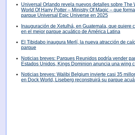
Universal Orlando revela nuevos detalles sobre The
World Of Harry Potter – Ministry Of Magic – que forma
parque Universal Epic Universe en 2025
Inauguración de Xetulhá, en Guatemala, que quiere c
en el mejor parque acuático de América Latina
El Tibidabo inaugura Merlí, la nueva atracción de caíd
parque
Noticias breves: Parques Reunidos podría vender pa
Estados Unidos, Kings Dominion anuncia una wing c
Noticias breves: Walibi Belgium invierte casi 35 mill
en Dock World, Liseberg reconstruirá su parque acuá