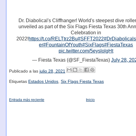
Dr. Diabolical's Cliffhanger! World's steepest dive rolle
unveiled as part of the Six Flags Fiesta Texas 30th An
Celebration in
2022!
https://t.co/RELTtrz2Bu
#SFFT2022
#DrDiabolicals
er
#FountainOfYouth
#SixFlags
#FiestaTexas
pic.twitter.com/5eyslolgHt
— Fiesta Texas (@SF_FiestaTexas)
July 28, 20
Publicado a las
julio 28, 2021
Etiquetas
Estados Unidos
,
Six Flags Fiesta Texas
Entrada más reciente
Inicio