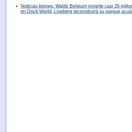
Noticias breves: Walibi Belgium invierte casi 35 mill
en Dock World, Liseberg reconstruirá su parque acuá