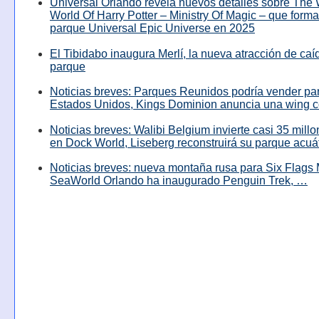
Universal Orlando revela nuevos detalles sobre The
World Of Harry Potter – Ministry Of Magic – que forma
parque Universal Epic Universe en 2025
El Tibidabo inaugura Merlí, la nueva atracción de caíd
parque
Noticias breves: Parques Reunidos podría vender pa
Estados Unidos, Kings Dominion anuncia una wing c
Noticias breves: Walibi Belgium invierte casi 35 mill
en Dock World, Liseberg reconstruirá su parque acuá
Noticias breves: nueva montaña rusa para Six Flags 
SeaWorld Orlando ha inaugurado Penguin Trek, …