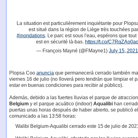
La situation est particulièrement inquiétante pour Plop
est situé dans la région de Liège très touchées par
#inondations
. Le parc est sous l'eau, espérons que tou
est en sécurité là-bas.
https://t.co/C7RqZAo0a
— François Mayné (@FMayne1)
July 15, 202
Plopsa Coo
anuncia
que permanecerá cerrado también m
viernes 16 de julio (no lloverá pero tendrán que limpiar el 
estar en buenas condiciones para recibir al público).
Además, debido a las fuertes lluvias el parque de atraccio
Belgium
y el parque acuático (indoor)
Aqualibi
han cerrad
puertas unas horas después de haber abierto, se publicó el
comunicado a las 13:58 horas:
Walibi Belgium-Aqualibi cerrado este 15 de julio de 202