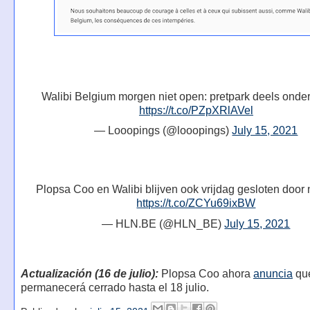
Walibi Belgium morgen niet open: pretpark deels onde
https://t.co/PZpXRlAVel
— Looopings (@looopings)
July 15, 2021
Plopsa Coo en Walibi blijven ook vrijdag gesloten doo
https://t.co/ZCYu69ixBW
— HLN.BE (@HLN_BE)
July 15, 2021
Actualización (16 de julio):
Plopsa Coo ahora
anuncia
qu
permanecerá cerrado hasta el 18 julio.