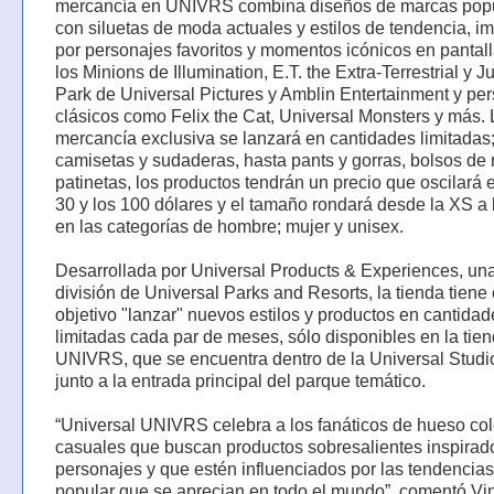
mercancía en UNIVRS combina diseños de marcas pop
con siluetas de moda actuales y estilos de tendencia, i
por personajes favoritos y momentos icónicos en pantal
los Minions de Illumination, E.T. the Extra-Terrestrial y J
Park de Universal Pictures y Amblin Entertainment y pe
clásicos como Felix the Cat, Universal Monsters y más. 
mercancía exclusiva se lanzará en cantidades limitadas
camisetas y sudaderas, hasta pants y gorras, bolsos de
patinetas, los productos tendrán un precio que oscilará e
30 y los 100 dólares y el tamaño rondará desde la XS a 
en las categorías de hombre; mujer y unisex.
Desarrollada por Universal Products & Experiences, un
división de Universal Parks and Resorts, la tienda tien
objetivo "lanzar" nuevos estilos y productos en cantidad
limitadas cada par de meses, sólo disponibles en la tie
UNIVRS, que se encuentra dentro de la Universal Studi
junto a la entrada principal del parque temático.
“Universal UNIVRS celebra a los fanáticos de hueso co
casuales que buscan productos sobresalientes inspirad
personajes y que estén influenciados por las tendencia
popular que se aprecian en todo el mundo”, comentó Vi