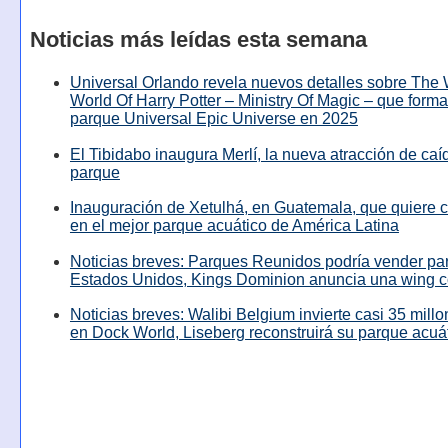
Noticias más leídas esta semana
Universal Orlando revela nuevos detalles sobre The
World Of Harry Potter – Ministry Of Magic – que forma
parque Universal Epic Universe en 2025
El Tibidabo inaugura Merlí, la nueva atracción de caíd
parque
Inauguración de Xetulhá, en Guatemala, que quiere c
en el mejor parque acuático de América Latina
Noticias breves: Parques Reunidos podría vender pa
Estados Unidos, Kings Dominion anuncia una wing c
Noticias breves: Walibi Belgium invierte casi 35 mill
en Dock World, Liseberg reconstruirá su parque acuá