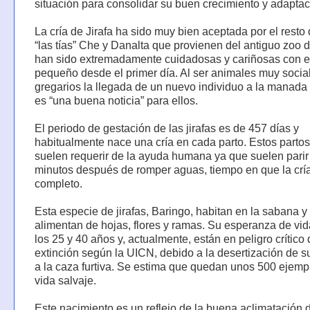
situación para consolidar su buen crecimiento y adaptac
La cría de Jirafa ha sido muy bien aceptada por el resto 
“las tías” Che y Danalta que provienen del antiguo zoo 
han sido extremadamente cuidadosas y cariñosas con e
pequeño desde el primer día. Al ser animales muy socia
gregarios la llegada de un nuevo individuo a la manada
es “una buena noticia” para ellos.
El periodo de gestación de las jirafas es de 457 días y
habitualmente nace una cría en cada parto. Estos parto
suelen requerir de la ayuda humana ya que suelen pari
minutos después de romper aguas, tiempo en que la cría
completo.
Esta especie de jirafas, Baringo, habitan en la sabana y
alimentan de hojas, flores y ramas. Su esperanza de vid
los 25 y 40 años y, actualmente, están en peligro crítico
extinción según la UICN, debido a la desertización de su
a la caza furtiva. Se estima que quedan unos 500 ejemp
vida salvaje.
Este nacimiento es un reflejo de la buena aclimatación 