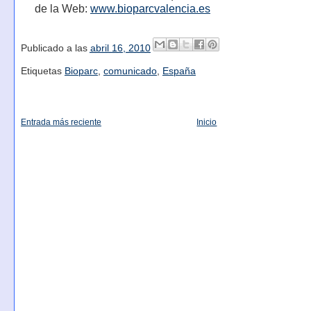
de la Web:
www.bioparcvalencia.es
Publicado a las
abril 16, 2010
Etiquetas
Bioparc
,
comunicado
,
España
Entrada más reciente
Inicio