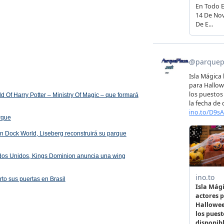
 Of Harry Potter – Ministry Of Magic – que formará
arque
 en Dock World, Liseberg reconstruirá su parque
ados Unidos, Kings Dominion anuncia una wing
rto sus puertas en Brasil