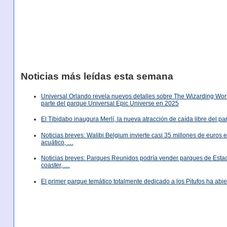
Noticias más leídas esta semana
Universal Orlando revela nuevos detalles sobre The Wizarding World
parte del parque Universal Epic Universe en 2025
El Tibidabo inaugura Merlí, la nueva atracción de caída libre del p
Noticias breves: Walibi Belgium invierte casi 35 millones de euros
acuático, …
Noticias breves: Parques Reunidos podría vender parques de Est
coaster, …
El primer parque temático totalmente dedicado a los Pitufos ha abie