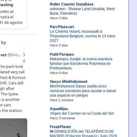
Roller Coaster DataBase
unknown - Shawar Land (Anabta, West
Bank, Palestine)
Hace 3 días
ParcPlaza.net
Le Cinéma Volant, nouveauté à
Plopsaland Belgium, ouvrira le 13 mars
2027
Hace 3 días
Publi Parques
Makamanu Jungle: la nueva aventura
familiar que transforma Polynesia en
PortAventura
Hace 6 días
Oasys MiniHollywood
MiniHollywood Oasys suelta cinco
carracas europeas para ayudar a salvar
una especie en peligro
Hace 1 semana
AquaMijas
Virgen del Carmen en la Costa del Sol
Hace 3 semanas
FreakPlanet
🚧 DEMOLICIÓN del TELEFÉRICO DE
MADRID (Estación Rosales) | Julio 2026