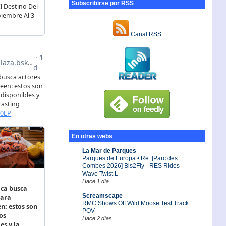
Subscribirse por RSS
Canal RSS
En otras webs
La Mar de Parques
Parques de Europa • Re: [Parc des
Combes 2026] Bis2Fly - RES Rides
Wave Twist L
Hace 1 día
Screamscape
RMC Shows Off Wild Moose Test Track
POV
Hace 2 días