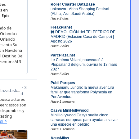
Roller Coaster DataBase
unknown - Abha Shopping Festival
(Abha, 'Asir, Saudi Arabia)
Hace 2 días
FreakPlanet
🚧 DEMOLICIÓN del TELEFÉRICO DE
MADRID (Estación Casa de Campo) |
Agosto 2026
Hace 2 días
ParcPlaza.net
Le Cinéma Volant, nouveauté à
Plopsaland Belgium, ouvrira le 13 mars
2027
Hace 5 días
Publi Parques
Makamanu Jungle: la nueva aventura
familiar que transforma Polynesia en
PortAventura
Hace 1 semana
Oasys MiniHollywood
MiniHollywood Oasys suelta cinco
carracas europeas para ayudar a salvar
una especie en peligro
Hace 1 semana
AquaMijas