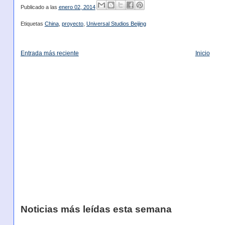
Publicado a las
enero 02, 2014
Etiquetas
China
,
proyecto
,
Universal Studios Beijing
Entrada más reciente
Inicio
Noticias más leídas esta semana