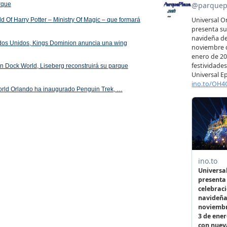
arque
 Of Harry Potter – Ministry Of Magic – que formará
ados Unidos, Kings Dominion anuncia una wing
 en Dock World, Liseberg reconstruirá su parque
orld Orlando ha inaugurado Penguin Trek, …