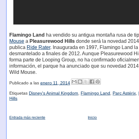
Flamingo Land
ha vendido su antigua montaña rusa de ti
Mouse
a
Pleasurewood Hills
donde será la novedad 2014
publica
Ride Rater
. Inaugurada en 1997, Flamingo Land la
desmantelado a finales de 2012. Aunque Pleasurewood Hil
forma parte de Looping Group, no ha confirmado oficialmen
información, el parque ha anunciado que su novedad 2014
Wild Mouse.
Publicado a las
enero 11, 2014
Etiquetas
Disney's Animal Kingdom
,
Flamingo Land
,
Parc Astérix
,
Hills
Entrada más reciente
Inicio