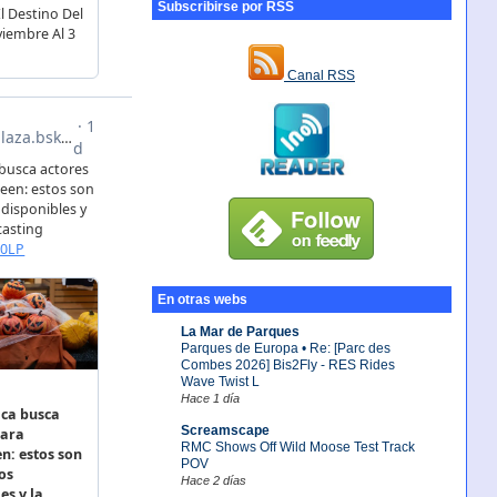
Subscribirse por RSS
Canal RSS
En otras webs
La Mar de Parques
Parques de Europa • Re: [Parc des
Combes 2026] Bis2Fly - RES Rides
Wave Twist L
Hace 1 día
Screamscape
RMC Shows Off Wild Moose Test Track
POV
Hace 2 días