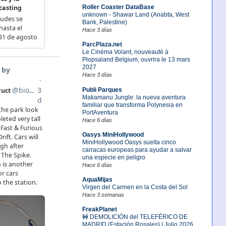
Roller Coaster DataBase
unknown - Shawar Land (Anabta, West
Bank, Palestine)
Hace 3 días
ParcPlaza.net
Le Cinéma Volant, nouveauté à
Plopsaland Belgium, ouvrira le 13 mars
2027
Hace 3 días
Publi Parques
Makamanu Jungle: la nueva aventura
familiar que transforma Polynesia en
PortAventura
Hace 6 días
Oasys MiniHollywood
MiniHollywood Oasys suelta cinco
carracas europeas para ayudar a salvar
una especie en peligro
Hace 6 días
AquaMijas
Virgen del Carmen en la Costa del Sol
Hace 3 semanas
FreakPlanet
🚧 DEMOLICIÓN del TELEFÉRICO DE
MADRID (Estación Rosales) | Julio 2026