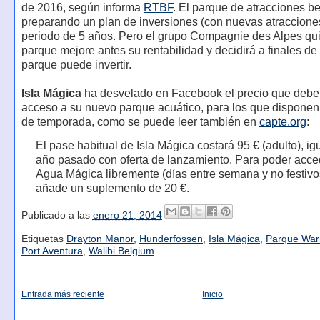
de 2016, según informa
RTBF
. El parque de atracciones b
preparando un plan de inversiones (con nuevas atraccione
periodo de 5 años. Pero el grupo Compagnie des Alpes qui
parque mejore antes su rentabilidad y decidirá a finales de 
parque puede invertir.
Isla Mágica
ha desvelado en Facebook el precio que deberí
acceso a su nuevo parque acuático, para los que disponen
de temporada, como se puede leer también en
capte.org
:
El pase habitual de Isla Mágica costará 95 € (adulto), ig
año pasado con oferta de lanzamiento. Para poder acce
Agua Mágica libremente (días entre semana y no festivo
añade un suplemento de 20 €.
Publicado a las
enero 21, 2014
Etiquetas
Drayton Manor
,
Hunderfossen
,
Isla Mágica
,
Parque War
Port Aventura
,
Walibi Belgium
Entrada más reciente
Inicio