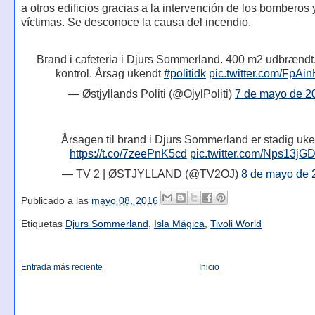
a otros edificios gracias a la intervención de los bomberos
víctimas. Se desconoce la causa del incendio.
Brand i cafeteria i Djurs Sommerland. 400 m2 udbrændt
kontrol. Årsag ukendt
#politidk
pic.twitter.com/FpAi
— Østjyllands Politi (@OjylPoliti)
7 de mayo de 2
Årsagen til brand i Djurs Sommerland er stadig uke
https://t.co/7zeePnK5cd
pic.twitter.com/Nps13jG
— TV 2 | ØSTJYLLAND (@TV2OJ)
8 de mayo de 
Publicado a las
mayo 08, 2016
Etiquetas
Djurs Sommerland
,
Isla Mágica
,
Tivoli World
Entrada más reciente
Inicio