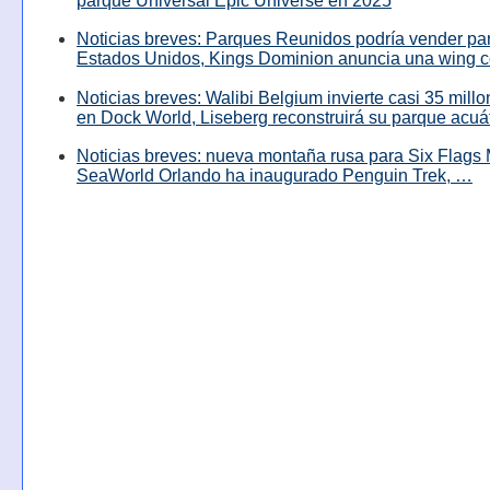
parque Universal Epic Universe en 2025
Noticias breves: Parques Reunidos podría vender pa
Estados Unidos, Kings Dominion anuncia una wing c
Noticias breves: Walibi Belgium invierte casi 35 mill
en Dock World, Liseberg reconstruirá su parque acuá
Noticias breves: nueva montaña rusa para Six Flags 
SeaWorld Orlando ha inaugurado Penguin Trek, …