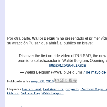
Por otra parte,
Walibi Belgium
ha presentado el primer víd
su atracción Pulsar, que abrirá al público en breve:
Discover the first on-ride video of PULSAR, the new
premiere splashcoaster in Walibi Belgium. Opening: 
https://t.co/g64uzXnxjr
— Walibi Belgium (@WalibiBelgium)
7 de mayo de
Publicado a las
mayo 08, 2016
Etiquetas
Ferrari Land
,
Port Aventura
,
proyecto
,
Rainbow MagicL
Orlando
,
Volcano Bay
,
Walibi Belgium