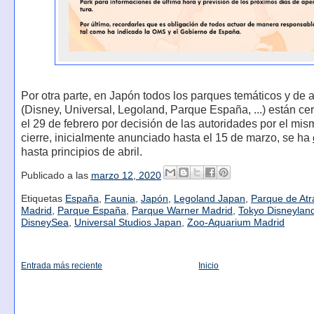
Por otra parte, en Japón todos los parques temáticos y de 
(Disney, Universal, Legoland, Parque España, ...) están c
el 29 de febrero por decisión de las autoridades por el mis
cierre, inicialmente anunciado hasta el 15 de marzo, se ha
hasta principios de abril.
Publicado a las
marzo 12, 2020
Etiquetas
España
,
Faunia
,
Japón
,
Legoland Japan
,
Parque de Atr
Madrid
,
Parque España
,
Parque Warner Madrid
,
Tokyo Disneylan
DisneySea
,
Universal Studios Japan
,
Zoo-Aquarium Madrid
Entrada más reciente
Inicio