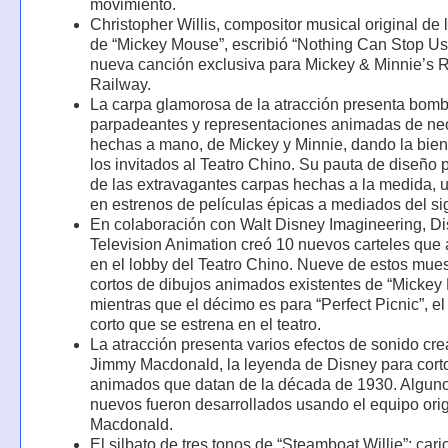
movimiento.
Christopher Willis, compositor musical original de 
de “Mickey Mouse”, escribió “Nothing Can Stop Us
nueva canción exclusiva para Mickey & Minnie’s
Railway.
La carpa glamorosa de la atracción presenta bomb
parpadeantes y representaciones animadas de ne
hechas a mano, de Mickey y Minnie, dando la bie
los invitados al Teatro Chino. Su pauta de diseño 
de las extravagantes carpas hechas a la medida, u
en estrenos de películas épicas a mediados del si
En colaboración con Walt Disney Imagineering, D
Television Animation creó 10 nuevos carteles que
en el lobby del Teatro Chino. Nueve de estos mues
cortos de dibujos animados existentes de “Mickey
mientras que el décimo es para “Perfect Picnic”, e
corto que se estrena en el teatro.
La atracción presenta varios efectos de sonido cr
Jimmy Macdonald, la leyenda de Disney para cort
animados que datan de la década de 1930. Alguno
nuevos fueron desarrollados usando el equipo orig
Macdonald.
El silbato de tres tonos de “Steamboat Willie”; cari