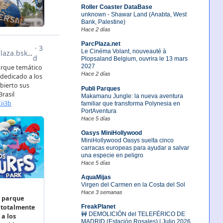
Roller Coaster DataBase
unknown - Shawar Land (Anabta, West
Bank, Palestine)
Hace 2 días
ParcPlaza.net
Le Cinéma Volant, nouveauté à
Plopsaland Belgium, ouvrira le 13 mars
2027
Hace 2 días
Publi Parques
Makamanu Jungle: la nueva aventura
familiar que transforma Polynesia en
PortAventura
Hace 5 días
Oasys MiniHollywood
MiniHollywood Oasys suelta cinco
carracas europeas para ayudar a salvar
una especie en peligro
Hace 5 días
AquaMijas
Virgen del Carmen en la Costa del Sol
Hace 3 semanas
FreakPlanet
🚧 DEMOLICIÓN del TELEFÉRICO DE
MADRID (Estación Rosales) | Julio 2026