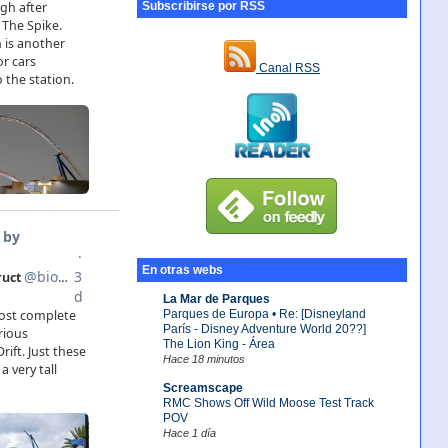
Subscribirse por RSS
Canal RSS
En otras webs
La Mar de Parques
Parques de Europa • Re: [Disneyland
París - Disney Adventure World 20??]
The Lion King - Área
Hace 18 minutos
Screamscape
RMC Shows Off Wild Moose Test Track
POV
Hace 1 día