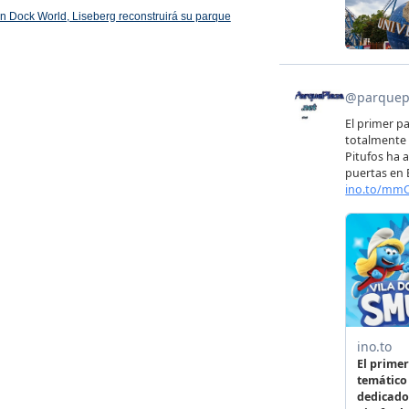
 en Dock World, Liseberg reconstruirá su parque